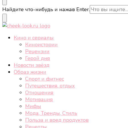
cheek-look.ru
Женский сайт о звездах и кино, а также трендах, 
Ищите
Найдите что-нибудь и нажав Enter.
что-
то?
cheek-look.ru
Женский сайт о звездах и кино, а также трендах, 
Кино и сериалы
Киноистории
Рецензии
Герой дня
Новости звёзд
Образ жизни
Спорт и фитнес
Путешествия, отдых
Отношения
Мотивация
Мифы
Мода, Тренды, Стиль
Польза и вред продуктов
Рецепты