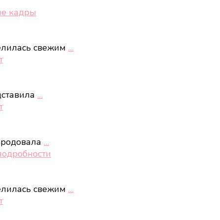
ые кадры
елилась свежим
…
т
дставила
…
т
ародовала
…
подробности
елилась свежим
…
т