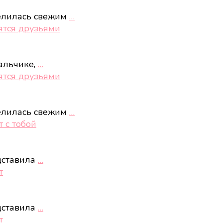
елилась свежим
…
ятся друзьями
альчике,
…
ятся друзьями
елилась свежим
…
 с тобой
дставила
…
т
дставила
…
т