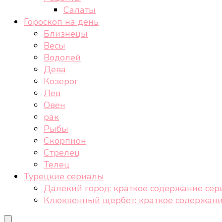
Салаты
Гороскоп на день
Близнецы
Весы
Водолей
Дева
Козерог
Лев
Овен
рак
Рыбы
Скорпион
Стрелец
Телец
Турецкие сериалы
Далёкий город: краткое содержание сер
Клюквенный щербет: краткое содержани