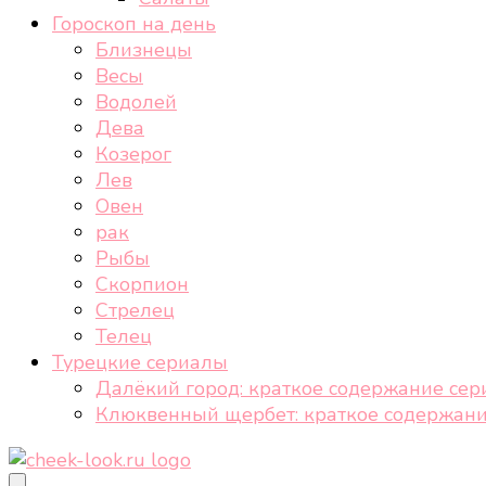
Гороскоп на день
Близнецы
Весы
Водолей
Дева
Козерог
Лев
Овен
рак
Рыбы
Скорпион
Стрелец
Телец
Турецкие сериалы
Далёкий город: краткое содержание сер
Клюквенный щербет: краткое содержани