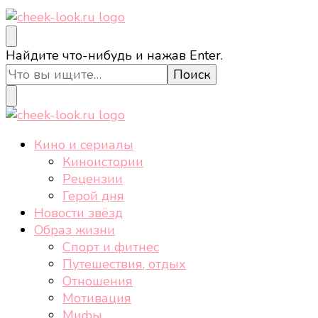
cheek-look.ru
Женский сайт о звездах и кино, а также трендах,
Ищите
Найдите что-нибудь и нажав Enter.
здоровом образе жизни, спорте, стиле, отдыхе и
что-
еде.
то?
cheek-look.ru
Женский сайт о звездах и кино, а также трендах,
Кино и сериалы
здоровом образе жизни, спорте, стиле, отдыхе и
Киноистории
еде.
Рецензии
Герой дня
Новости звёзд
Образ жизни
Спорт и фитнес
Путешествия, отдых
Отношения
Мотивация
Мифы