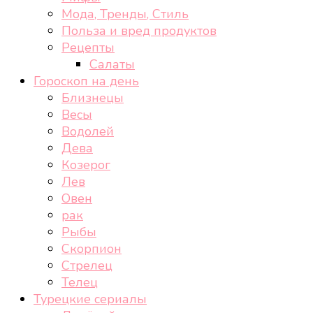
Мода, Тренды, Стиль
Польза и вред продуктов
Рецепты
Салаты
Гороскоп на день
Близнецы
Весы
Водолей
Дева
Козерог
Лев
Овен
рак
Рыбы
Скорпион
Стрелец
Телец
Турецкие сериалы