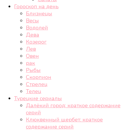
Гороскоп на день
Близнецы
Весы
Водолей
Дева
Козерог
Лев
Овен
рак
Рыбы
Скорпион
Стрелец
Телец
Турецкие сериалы
Далёкий город: краткое содержание
серий
Клюквенный щербет: краткое
содержание серий