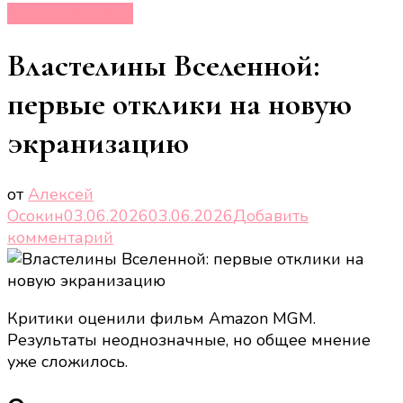
Кино и сериалы
Властелины Вселенной:
первые отклики на новую
экранизацию
от
Алексей
Осокин
03.06.2026
03.06.2026
Добавить
к
комментарий
записи
Властелины
Вселенной:
Критики оценили фильм Amazon MGM.
первые
Результаты неоднозначные, но общее мнение
отклики
уже сложилось.
на
новую