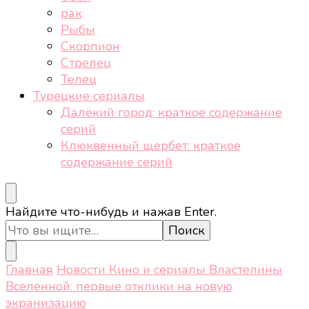
рак
Рыбы
Скорпион
Стрелец
Телец
Турецкие сериалы
Далёкий город: краткое содержание
серий
Клюквенный щербет: краткое
содержание серий
Ищите
Найдите что-нибудь и нажав Enter.
что-
то?
Главная
Новости
Кино и сериалы
Властелины
Вселенной: первые отклики на новую
экранизацию