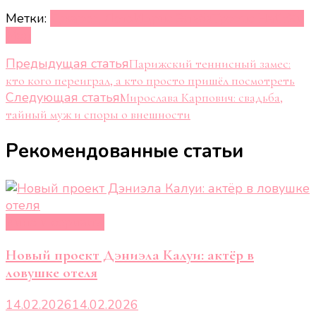
Метки:
Джаред Лето
Идрис Эльба
Трэвис Найт
Хи
Мэн
Навигация
Предыдущая статья
Парижский теннисный замес:
кто кого переиграл, а кто просто пришёл посмотреть
по
Следующая статья
Мирослава Карпович: свадьба,
записям
тайный муж и споры о внешности
Рекомендованные статьи
Кино и сериалы
Новый проект Дэниэла Калуи: актёр в
ловушке отеля
14.02.2026
14.02.2026