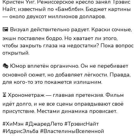
Кристен Уиг. Режиссёрское кресло занял Трэвис
Найт, известный по «Бамблби». Бюджет картины
— около двухсот миллионов долларов.
🖼️ Визуал действительно радует. Краски сочные,
экшн поставлен бодро. Но хватает ли этого,
чтобы закрыть глаза на недостатки? Пока вопрос
открытый.
🎭 Юмор вплетён органично. Он не перебивает
основной сюжет, но добавляет лёгкости. Правда,
для кого-то это покажется излишним.
⏳ Хронометраж — главная претензия. Фильм
идёт долго, и не все сцены оправдывают своё
присутствие. Местами динамика провисает.
#ХиМэн #ДжаредЛето #ТрэвисНайт
#ИдрисЭльба #ВластелиныВселенной