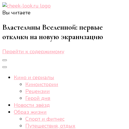
Вы читаете
cheek-look.ru
Женский сайт о звездах и кино, а также трендах,
здоровом образе жизни, спорте, стиле, отдыхе и
Властелины Вселенной: первые
еде.
отклики на новую экранизацию
Перейти к содержимому
Кино и сериалы
Киноистории
Рецензии
Герой дня
Новости звёзд
Образ жизни
Спорт и фитнес
Путешествия, отдых