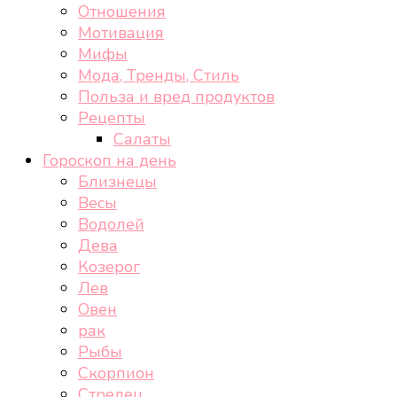
Отношения
Мотивация
Мифы
Мода, Тренды, Стиль
Польза и вред продуктов
Рецепты
Салаты
Гороскоп на день
Близнецы
Весы
Водолей
Дева
Козерог
Лев
Овен
рак
Рыбы
Скорпион
Стрелец