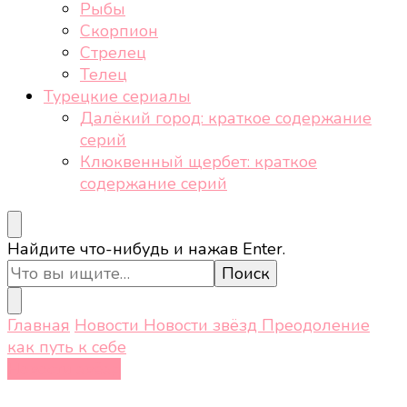
Рыбы
Скорпион
Стрелец
Телец
Турецкие сериалы
Далёкий город: краткое содержание
серий
Клюквенный щербет: краткое
содержание серий
Ищите
Найдите что-нибудь и нажав Enter.
что-
то?
Главная
Новости
Новости звёзд
Преодоление
как путь к себе
Новости звёзд