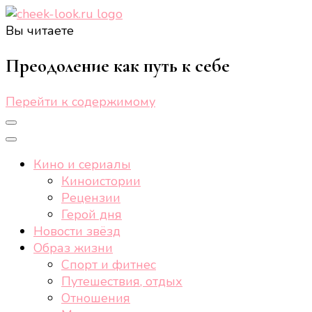
Вы читаете
cheek-look.ru
Женский сайт о звездах и кино, а также трендах,
здоровом образе жизни, спорте, стиле, отдыхе и
Преодоление как путь к себе
еде.
Перейти к содержимому
Кино и сериалы
Киноистории
Рецензии
Герой дня
Новости звёзд
Образ жизни
Спорт и фитнес
Путешествия, отдых
Отношения