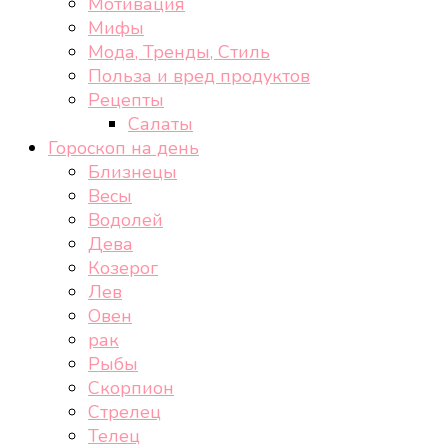
Мотивация
Мифы
Мода, Тренды, Стиль
Польза и вред продуктов
Рецепты
Салаты
Гороскоп на день
Близнецы
Весы
Водолей
Дева
Козерог
Лев
Овен
рак
Рыбы
Скорпион
Стрелец
Телец