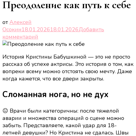
Преодоление как путь к себе
от
Алексей
Осокин
18.01.2026
18.01.2026
Добавить
к
комментарий
записи
Преодоление
История Кристины Бабушкиной — это не просто
как
рассказ об успехе актрисы. Это история о том, как
путь
вопреки всему можно отстоять свою мечту. Даже
к
когда кажется, что все двери закрыты.
себе
Сломанная нога, но не дух
😐 Врачи были категоричны: после тяжелой
аварии и множества операций о сцене можно
забыть. Представляете, какой удар для 18-
летней девушки? Но Кристина не сдалась. Швы