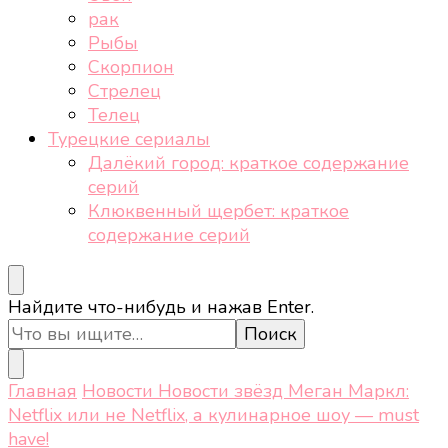
рак
Рыбы
Скорпион
Стрелец
Телец
Турецкие сериалы
Далёкий город: краткое содержание
серий
Клюквенный щербет: краткое
содержание серий
Ищите
Найдите что-нибудь и нажав Enter.
что-
то?
Главная
Новости
Новости звёзд
Меган Маркл:
Netflix или не Netflix, а кулинарное шоу — must
have!