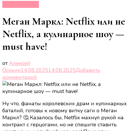
Новости звёзд
Меган Маркл: Netflix или не
Netflix, а кулинарное шоу —
must have!
от
Алексей
Осокин
14.08.2025
14.08.2025
Добавить
к
комментарий
записи
Меган
Маркл:
Ну что, фанаты королевских драм и кулинарных
Netflix
баталий, готовы к новому витку саги о Меган
или
Маркл? 🤔 Казалось бы, Netflix махнул рукой на
не
контракт с герцогами, но не спешите ставить
Netflix,