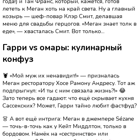
года!) и Тан Франс, который, кажется, готов
лететь к Меган хоть на край света. Ну а главный
козырь — шеф-повар Клэр Смит, делавшая
меню для свадьбы герцогов. «Меган знает толк в
еде», — хвасталась Смит. Вот только…
Гарри vs омары: кулинарный
конфуз
🦞 «Мой муж их ненавидит!» — призналась
Меган ресторатору Хосе Рамону Андресу. Тот аж
подпрыгнул: «И ты с ним связала жизнь?!» 😂
Зато теперь все гадают: что ещё скрывает кухня
Сассекских? Может, Гарри тайно любит фастфуд?
👗 А вот ещё интрига: Меган в джемпере Sézane
— точь-в-точь как у Кейт Миддлтон, только в
бордовом. Намёк на «сестринство» или