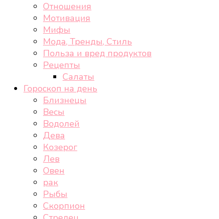
Отношения
Мотивация
Мифы
Мода, Тренды, Стиль
Польза и вред продуктов
Рецепты
Салаты
Гороскоп на день
Близнецы
Весы
Водолей
Дева
Козерог
Лев
Овен
рак
Рыбы
Скорпион
Стрелец