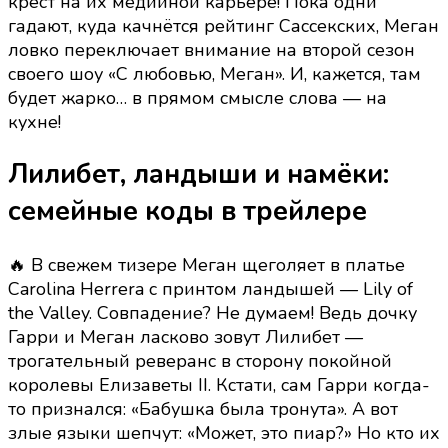
крест на их медийной карьере! Пока одни
а
гадают, куда качнётся рейтинг Сассекских, Меган
кулинарное
ловко переключает внимание на второй сезон
шоу
своего шоу «С любовью, Меган». И, кажется, там
—
будет жарко… в прямом смысле слова — на
must
кухне!
have!
Лилибет, ландыши и намёки:
семейные коды в трейлере
🔥 В свежем тизере Меган щеголяет в платье
Carolina Herrera с принтом ландышей — Lily of
the Valley. Совпадение? Не думаем! Ведь дочку
Гарри и Меган ласково зовут Лилибет —
трогательный реверанс в сторону покойной
королевы Елизаветы II. Кстати, сам Гарри когда-
то признался: «Бабушка была тронута». А вот
злые языки шепчут: «Может, это пиар?» Но кто их