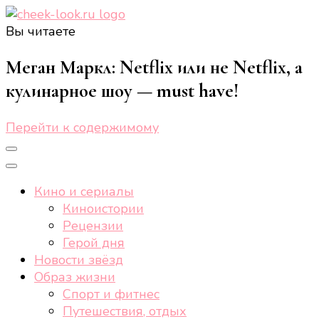
Вы читаете
cheek-look.ru
Женский сайт о звездах и кино, а также трендах,
здоровом образе жизни, спорте, стиле, отдыхе и
Меган Маркл: Netflix или не Netflix, а
еде.
кулинарное шоу — must have!
Перейти к содержимому
Кино и сериалы
Киноистории
Рецензии
Герой дня
Новости звёзд
Образ жизни
Спорт и фитнес
Путешествия, отдых