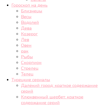
Гороскоп на день
Близнецы
Весы
Водолей
Дева
Козерог
Лев
Овен
рак
Рыбы
Скорпион
Стрелец
Телец
Турецкие сериалы
Далёкий город: краткое содержание
серий
Клюквенный щербет: краткое
содержание серий