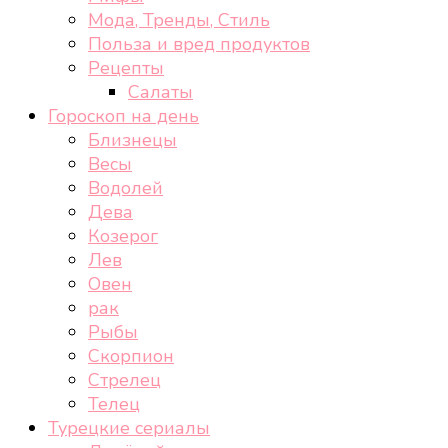
Мода, Тренды, Стиль
Польза и вред продуктов
Рецепты
Салаты
Гороскоп на день
Близнецы
Весы
Водолей
Дева
Козерог
Лев
Овен
рак
Рыбы
Скорпион
Стрелец
Телец
Турецкие сериалы