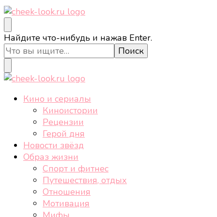
cheek-look.ru
Женский сайт о звездах и кино, а также трендах,
Ищите
Найдите что-нибудь и нажав Enter.
здоровом образе жизни, спорте, стиле, отдыхе и
что-
еде.
то?
cheek-look.ru
Женский сайт о звездах и кино, а также трендах,
Кино и сериалы
здоровом образе жизни, спорте, стиле, отдыхе и
Киноистории
еде.
Рецензии
Герой дня
Новости звёзд
Образ жизни
Спорт и фитнес
Путешествия, отдых
Отношения
Мотивация
Мифы