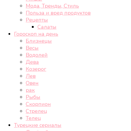
Мода, Тренды, Стиль
Польза и вред продуктов
Рецепты
Салаты
Гороскоп на день
Близнецы
Весы
Водолей
Дева
Козерог
Лев
Овен
рак
Рыбы
Скорпион
Стрелец
Телец
Турецкие сериалы