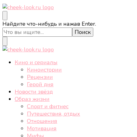
cheek-look.ru
Женский сайт о звездах и кино, а также трендах,
Ищите
Найдите что-нибудь и нажав Enter.
здоровом образе жизни, спорте, стиле, отдыхе и
что-
еде.
то?
cheek-look.ru
Женский сайт о звездах и кино, а также трендах,
Кино и сериалы
здоровом образе жизни, спорте, стиле, отдыхе и
Киноистории
еде.
Рецензии
Герой дня
Новости звёзд
Образ жизни
Спорт и фитнес
Путешествия, отдых
Отношения
Мотивация
Мифы