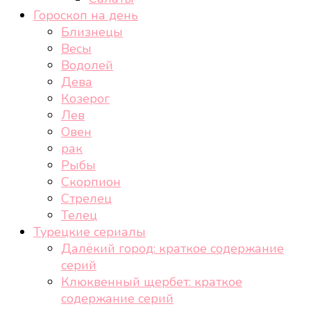
Гороскоп на день
Близнецы
Весы
Водолей
Дева
Козерог
Лев
Овен
рак
Рыбы
Скорпион
Стрелец
Телец
Турецкие сериалы
Далёкий город: краткое содержание
серий
Клюквенный щербет: краткое
содержание серий