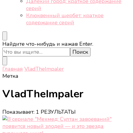
Далёкий город: краткое содержание
серий
Клюквенный щербет: краткое
содержание серий
Ищите
Найдите что-нибудь и нажав Enter.
что-
то?
Главная
VladTheImpaler
Метка
VladTheImpaler
Показывает: 1 РЕЗУЛЬТАТЫ