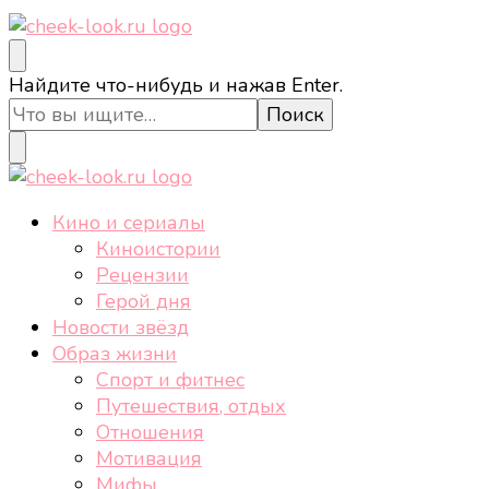
cheek-look.ru
Женский сайт о звездах и кино, а также трендах,
Ищите
Найдите что-нибудь и нажав Enter.
здоровом образе жизни, спорте, стиле, отдыхе и
что-
еде.
то?
cheek-look.ru
Женский сайт о звездах и кино, а также трендах,
Кино и сериалы
здоровом образе жизни, спорте, стиле, отдыхе и
Киноистории
еде.
Рецензии
Герой дня
Новости звёзд
Образ жизни
Спорт и фитнес
Путешествия, отдых
Отношения
Мотивация
Мифы