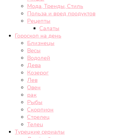
Мода, Тренды, Стиль
Польза и вред продуктов
Рецепты
Салаты
Гороскоп на день
Близнецы
Весы
Водолей
Дева
Козерог
Лев
Овен
рак
Рыбы
Скорпион
Стрелец
Телец
Турецкие сериалы