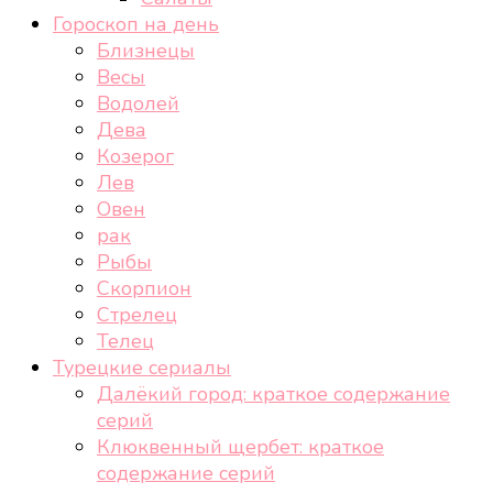
Гороскоп на день
Близнецы
Весы
Водолей
Дева
Козерог
Лев
Овен
рак
Рыбы
Скорпион
Стрелец
Телец
Турецкие сериалы
Далёкий город: краткое содержание
серий
Клюквенный щербет: краткое
содержание серий