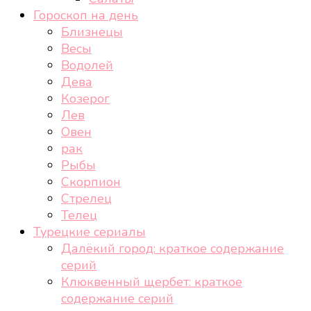
Гороскоп на день
Близнецы
Весы
Водолей
Дева
Козерог
Лев
Овен
рак
Рыбы
Скорпион
Стрелец
Телец
Турецкие сериалы
Далёкий город: краткое содержание
серий
Клюквенный щербет: краткое
содержание серий