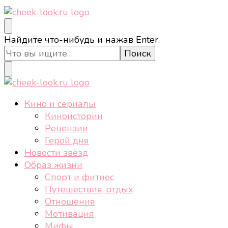
cheek-look.ru
Женский сайт о звездах и кино, а также трендах,
Ищите
Найдите что-нибудь и нажав Enter.
здоровом образе жизни, спорте, стиле, отдыхе и
что-
еде.
то?
cheek-look.ru
Женский сайт о звездах и кино, а также трендах,
Кино и сериалы
здоровом образе жизни, спорте, стиле, отдыхе и
Киноистории
еде.
Рецензии
Герой дня
Новости звёзд
Образ жизни
Спорт и фитнес
Путешествия, отдых
Отношения
Мотивация
Мифы