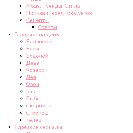
Мода, Тренды, Стиль
Польза и вред продуктов
Рецепты
Салаты
Гороскоп на день
Близнецы
Весы
Водолей
Дева
Козерог
Лев
Овен
рак
Рыбы
Скорпион
Стрелец
Телец
Турецкие сериалы