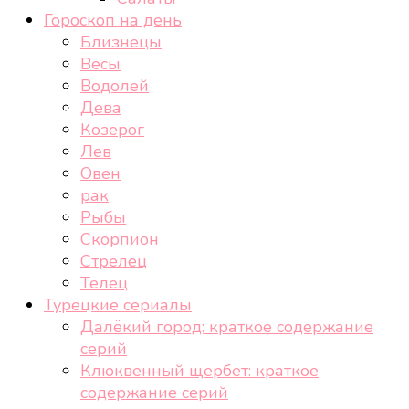
Гороскоп на день
Близнецы
Весы
Водолей
Дева
Козерог
Лев
Овен
рак
Рыбы
Скорпион
Стрелец
Телец
Турецкие сериалы
Далёкий город: краткое содержание
серий
Клюквенный щербет: краткое
содержание серий