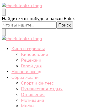
cheek-look.ru
Женский сайт о звездах и кино, а также трендах,
Ищите
Найдите что-нибудь и нажав Enter.
здоровом образе жизни, спорте, стиле, отдыхе и
что-
еде.
то?
cheek-look.ru
Женский сайт о звездах и кино, а также трендах,
Кино и сериалы
здоровом образе жизни, спорте, стиле, отдыхе и
Киноистории
еде.
Рецензии
Герой дня
Новости звёзд
Образ жизни
Спорт и фитнес
Путешествия, отдых
Отношения
Мотивация
Мифы