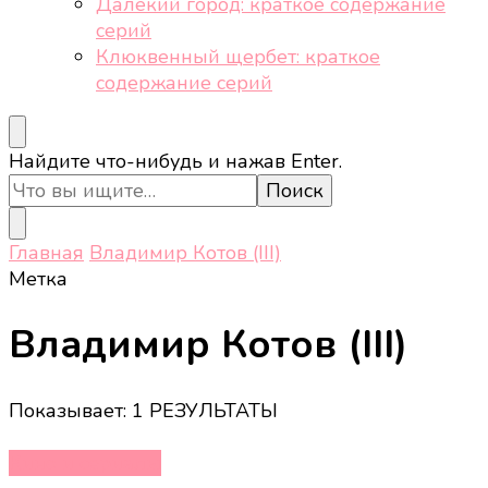
Далёкий город: краткое содержание
серий
Клюквенный щербет: краткое
содержание серий
Ищите
Найдите что-нибудь и нажав Enter.
что-
то?
Главная
Владимир Котов (III)
Метка
Владимир Котов (III)
Показывает: 1 РЕЗУЛЬТАТЫ
Кино и сериалы