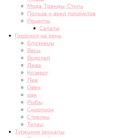
Мода, Тренды, Стиль
Польза и вред продуктов
Рецепты
Салаты
Гороскоп на день
Близнецы
Весы
Водолей
Дева
Козерог
Лев
Овен
рак
Рыбы
Скорпион
Стрелец
Телец
Турецкие сериалы