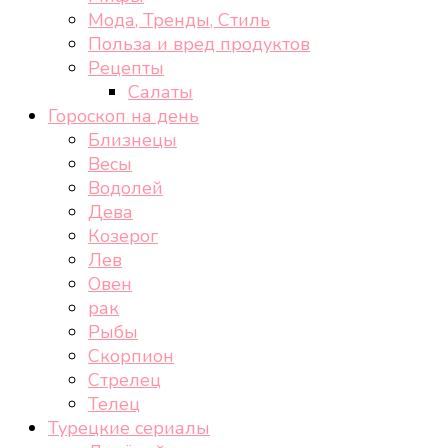
Мода, Тренды, Стиль
Польза и вред продуктов
Рецепты
Салаты
Гороскоп на день
Близнецы
Весы
Водолей
Дева
Козерог
Лев
Овен
рак
Рыбы
Скорпион
Стрелец
Телец
Турецкие сериалы