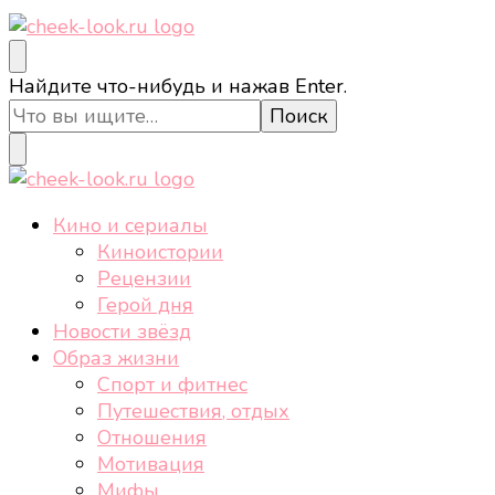
cheek-look.ru
Женский сайт о звездах и кино, а также трендах,
Ищите
Найдите что-нибудь и нажав Enter.
здоровом образе жизни, спорте, стиле, отдыхе и
что-
еде.
то?
cheek-look.ru
Женский сайт о звездах и кино, а также трендах,
Кино и сериалы
здоровом образе жизни, спорте, стиле, отдыхе и
Киноистории
еде.
Рецензии
Герой дня
Новости звёзд
Образ жизни
Спорт и фитнес
Путешествия, отдых
Отношения
Мотивация
Мифы