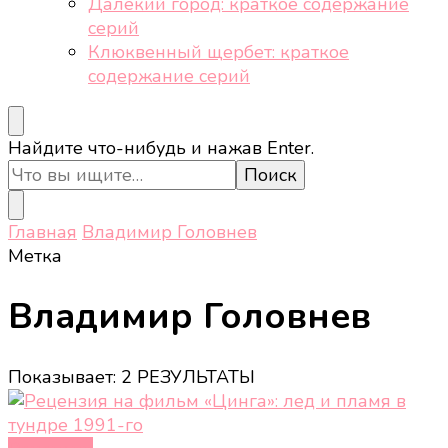
Далёкий город: краткое содержание
серий
Клюквенный щербет: краткое
содержание серий
Ищите
Найдите что-нибудь и нажав Enter.
что-
то?
Главная
Владимир Головнев
Метка
Владимир Головнев
Показывает: 2 РЕЗУЛЬТАТЫ