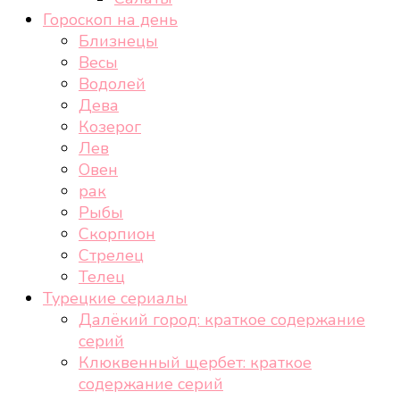
Гороскоп на день
Близнецы
Весы
Водолей
Дева
Козерог
Лев
Овен
рак
Рыбы
Скорпион
Стрелец
Телец
Турецкие сериалы
Далёкий город: краткое содержание
серий
Клюквенный щербет: краткое
содержание серий