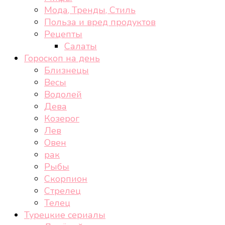
Мода, Тренды, Стиль
Польза и вред продуктов
Рецепты
Салаты
Гороскоп на день
Близнецы
Весы
Водолей
Дева
Козерог
Лев
Овен
рак
Рыбы
Скорпион
Стрелец
Телец
Турецкие сериалы