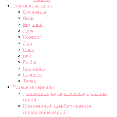
Гороскоп на день
Близнецы
Весы
Водолей
Дева
Козерог
Лев
Овен
рак
Рыбы
Скорпион
Стрелец
Телец
Турецкие сериалы
Далёкий город: краткое содержание
серий
Клюквенный щербет: краткое
содержание серий