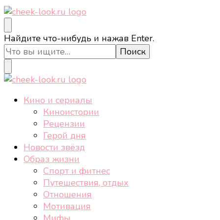
cheek-look.ru
Женский сайт о звездах и кино, а также трендах,
Ищите
Найдите что-нибудь и нажав Enter.
здоровом образе жизни, спорте, стиле, отдыхе и
что-
еде.
то?
cheek-look.ru
Женский сайт о звездах и кино, а также трендах,
Кино и сериалы
здоровом образе жизни, спорте, стиле, отдыхе и
Киноистории
еде.
Рецензии
Герой дня
Новости звёзд
Образ жизни
Спорт и фитнес
Путешествия, отдых
Отношения
Мотивация
Мифы