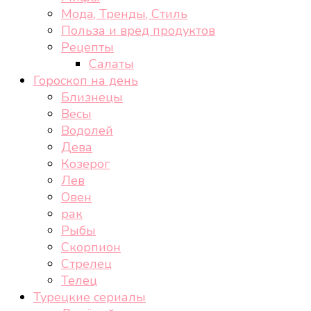
Мода, Тренды, Стиль
Польза и вред продуктов
Рецепты
Салаты
Гороскоп на день
Близнецы
Весы
Водолей
Дева
Козерог
Лев
Овен
рак
Рыбы
Скорпион
Стрелец
Телец
Турецкие сериалы