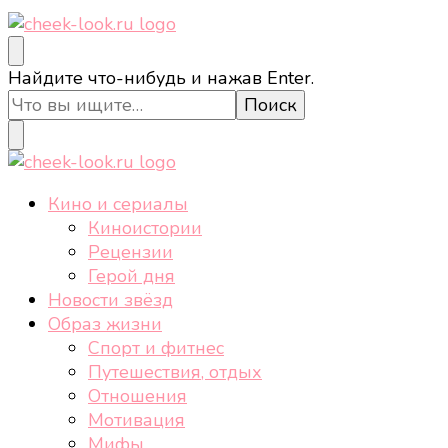
cheek-look.ru
Женский сайт о звездах и кино, а также трендах,
Ищите
Найдите что-нибудь и нажав Enter.
здоровом образе жизни, спорте, стиле, отдыхе и
что-
еде.
то?
cheek-look.ru
Женский сайт о звездах и кино, а также трендах,
Кино и сериалы
здоровом образе жизни, спорте, стиле, отдыхе и
Киноистории
еде.
Рецензии
Герой дня
Новости звёзд
Образ жизни
Спорт и фитнес
Путешествия, отдых
Отношения
Мотивация
Мифы