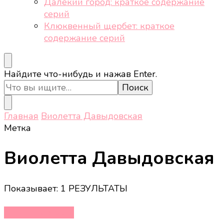
Далёкий город: краткое содержание
серий
Клюквенный щербет: краткое
содержание серий
Ищите
Найдите что-нибудь и нажав Enter.
что-
то?
Главная
Виолетта Давыдовская
Метка
Виолетта Давыдовская
Показывает: 1 РЕЗУЛЬТАТЫ
Кино и сериалы