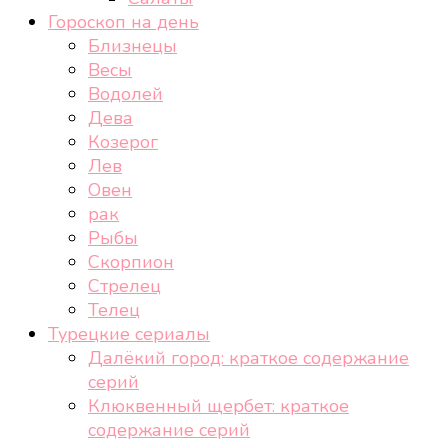
Гороскоп на день
Близнецы
Весы
Водолей
Дева
Козерог
Лев
Овен
рак
Рыбы
Скорпион
Стрелец
Телец
Турецкие сериалы
Далёкий город: краткое содержание
серий
Клюквенный щербет: краткое
содержание серий