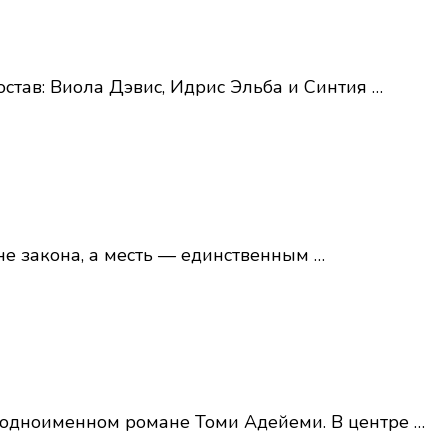
став: Виола Дэвис, Идрис Эльба и Синтия …
не закона, а месть — единственным …
а одноименном романе Томи Адейеми. В центре …