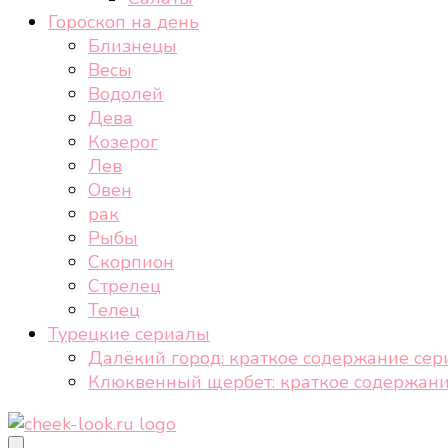
Гороскоп на день
Близнецы
Весы
Водолей
Дева
Козерог
Лев
Овен
рак
Рыбы
Скорпион
Стрелец
Телец
Турецкие сериалы
Далёкий город: краткое содержание сер
Клюквенный щербет: краткое содержани