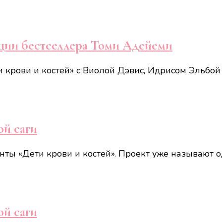
ации бестселлера Томи Адейеми
 крови и костей» с Виолой Дэвис, Идрисом Эльбой
ой саги
нты «Дети крови и костей». Проект уже называют 
ой саги