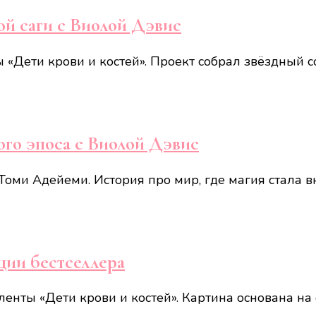
ой саги с Виолой Дэвис
«Дети крови и костей». Проект собрал звёздный со
ого эпоса с Виолой Дэвис
оми Адейеми. История про мир, где магия стала в
ции бестселлера
ленты «Дети крови и костей». Картина основана н