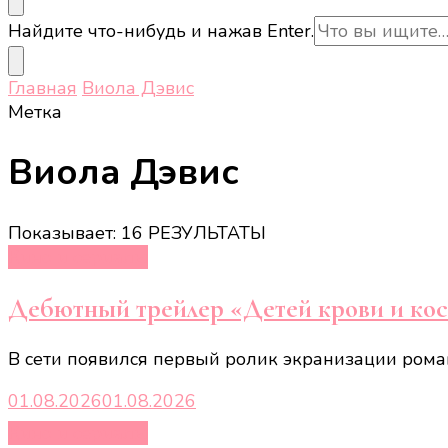
Ищите
Найдите что-нибудь и нажав Enter.
что-
то?
Главная
Виола Дэвис
Метка
Виола Дэвис
Показывает: 16 РЕЗУЛЬТАТЫ
Кино и сериалы
Дебютный трейлер «Детей крови и кост
В сети появился первый ролик экранизации роман
01.08.2026
01.08.2026
Кино и сериалы