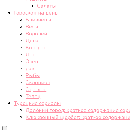
Салаты
Гороскоп на день
Близнецы
Весы
Водолей
Дева
Козерог
Лев
Овен
рак
Рыбы
Скорпион
Стрелец
Телец
Турецкие сериалы
Далёкий город: краткое содержание сер
Клюквенный щербет: краткое содержани