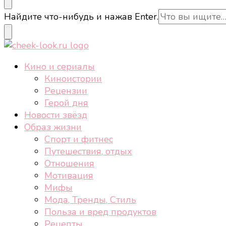
cheek-look.ru
Женский сайт о звездах и кино, а также трендах, 
Ищите
Найдите что-нибудь и нажав Enter.
что-
то?
cheek-look.ru
Женский сайт о звездах и кино, а также трендах, 
Кино и сериалы
Киноистории
Рецензии
Герой дня
Новости звёзд
Образ жизни
Спорт и фитнес
Путешествия, отдых
Отношения
Мотивация
Мифы
Мода, Тренды, Стиль
Польза и вред продуктов
Рецепты