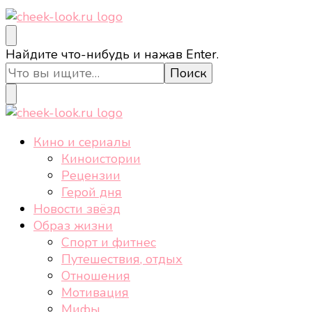
cheek-look.ru
Женский сайт о звездах и кино, а также трендах,
Ищите
Найдите что-нибудь и нажав Enter.
здоровом образе жизни, спорте, стиле, отдыхе и
что-
еде.
то?
cheek-look.ru
Женский сайт о звездах и кино, а также трендах,
Кино и сериалы
здоровом образе жизни, спорте, стиле, отдыхе и
Киноистории
еде.
Рецензии
Герой дня
Новости звёзд
Образ жизни
Спорт и фитнес
Путешествия, отдых
Отношения
Мотивация
Мифы