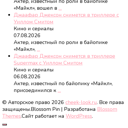
Актер, известный по роли в байопике
«Майкл», вошел в
…
Джаафар Джексон снимется в триллере с
Уиллом Смитом
Кино и сериалы
07.08.2026
Актер, известный по роли в байопике
«Майкл»,
…
Джаафар Джексон снимется в триллере
Supermax с Уиллом Смитом
Кино и сериалы
06.08.2026
Актер, известный по байопику «Майкл»,
присоединился к
…
© Авторское право 2026
cheek-look.ru
. Все права
защищены.
Blossom Pin | Разработана
Blossom
Themes
.Сайт работает на
WordPress
.