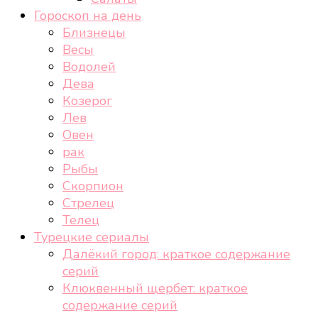
Гороскоп на день
Близнецы
Весы
Водолей
Дева
Козерог
Лев
Овен
рак
Рыбы
Скорпион
Стрелец
Телец
Турецкие сериалы
Далёкий город: краткое содержание
серий
Клюквенный щербет: краткое
содержание серий