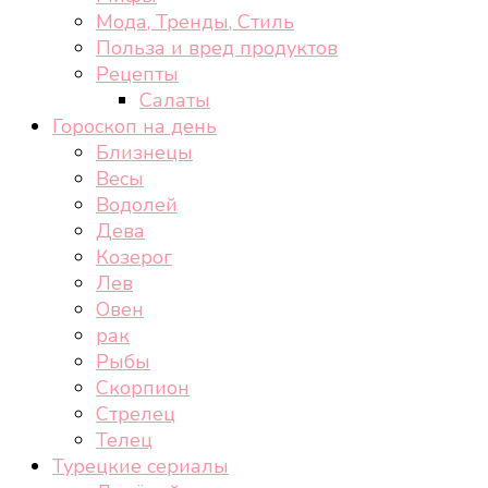
Мода, Тренды, Стиль
Польза и вред продуктов
Рецепты
Салаты
Гороскоп на день
Близнецы
Весы
Водолей
Дева
Козерог
Лев
Овен
рак
Рыбы
Скорпион
Стрелец
Телец
Турецкие сериалы