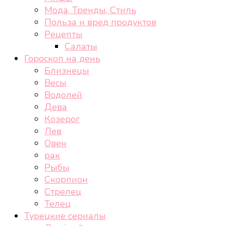
Мода, Тренды, Стиль
Польза и вред продуктов
Рецепты
Салаты
Гороскоп на день
Близнецы
Весы
Водолей
Дева
Козерог
Лев
Овен
рак
Рыбы
Скорпион
Стрелец
Телец
Турецкие сериалы