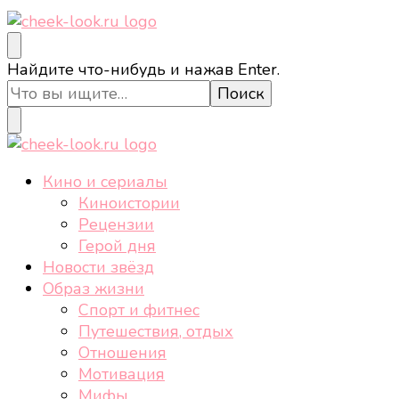
cheek-look.ru
Женский сайт о звездах и кино, а также трендах,
Ищите
Найдите что-нибудь и нажав Enter.
здоровом образе жизни, спорте, стиле, отдыхе и
что-
еде.
то?
cheek-look.ru
Женский сайт о звездах и кино, а также трендах,
Кино и сериалы
здоровом образе жизни, спорте, стиле, отдыхе и
Киноистории
еде.
Рецензии
Герой дня
Новости звёзд
Образ жизни
Спорт и фитнес
Путешествия, отдых
Отношения
Мотивация
Мифы