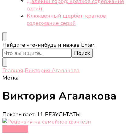
Далёкий город: краткое содержание
серий
Клюквенный щербет: краткое
содержание серий
Ищите
Найдите что-нибудь и нажав Enter.
что-
то?
Главная
Виктория Агалакова
Метка
Виктория Агалакова
Показывает: 11 РЕЗУЛЬТАТЫ
Рецензии