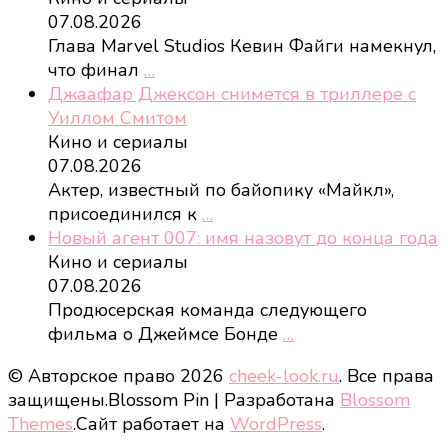
07.08.2026
Глава Marvel Studios Кевин Файги намекнул,
что финал
…
Джаафар Джексон снимется в триллере с
Уиллом Смитом
Кино и сериалы
07.08.2026
Актер, известный по байопику «Майкл»,
присоединился к
…
Новый агент 007: имя назовут до конца года
Кино и сериалы
07.08.2026
Продюсерская команда следующего
фильма о Джеймсе Бонде
…
© Авторское право 2026
cheek-look.ru
. Все права
защищены.
Blossom Pin | Разработана
Blossom
Themes
.Сайт работает на
WordPress
.