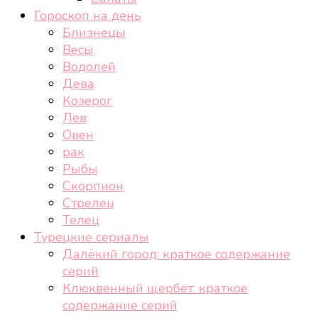
Гороскоп на день
Близнецы
Весы
Водолей
Дева
Козерог
Лев
Овен
рак
Рыбы
Скорпион
Стрелец
Телец
Турецкие сериалы
Далёкий город: краткое содержание
серий
Клюквенный щербет: краткое
содержание серий