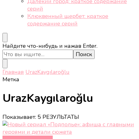
Далёкий город: краткое содержание
серий
Клюквенный щербет: краткое
содержание серий
Ищите
Найдите что-нибудь и нажав Enter.
что-
то?
Главная
UrazKaygılaroğlu
Метка
UrazKaygılaroğlu
Показывает: 5 РЕЗУЛЬТАТЫ