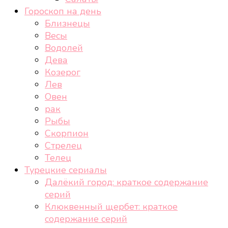
Гороскоп на день
Близнецы
Весы
Водолей
Дева
Козерог
Лев
Овен
рак
Рыбы
Скорпион
Стрелец
Телец
Турецкие сериалы
Далёкий город: краткое содержание
серий
Клюквенный щербет: краткое
содержание серий