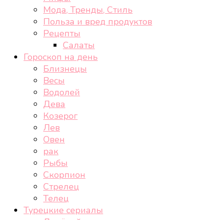
Мода, Тренды, Стиль
Польза и вред продуктов
Рецепты
Салаты
Гороскоп на день
Близнецы
Весы
Водолей
Дева
Козерог
Лев
Овен
рак
Рыбы
Скорпион
Стрелец
Телец
Турецкие сериалы