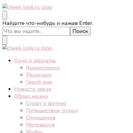
cheek-look.ru
Женский сайт о звездах и кино, а также трендах,
Ищите
Найдите что-нибудь и нажав Enter.
здоровом образе жизни, спорте, стиле, отдыхе и
что-
еде.
то?
cheek-look.ru
Женский сайт о звездах и кино, а также трендах,
Кино и сериалы
здоровом образе жизни, спорте, стиле, отдыхе и
Киноистории
еде.
Рецензии
Герой дня
Новости звёзд
Образ жизни
Спорт и фитнес
Путешествия, отдых
Отношения
Мотивация
Мифы