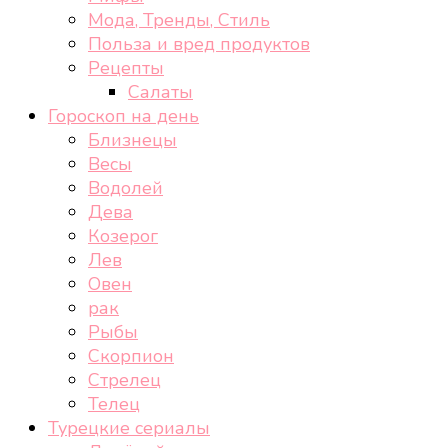
Мода, Тренды, Стиль
Польза и вред продуктов
Рецепты
Салаты
Гороскоп на день
Близнецы
Весы
Водолей
Дева
Козерог
Лев
Овен
рак
Рыбы
Скорпион
Стрелец
Телец
Турецкие сериалы