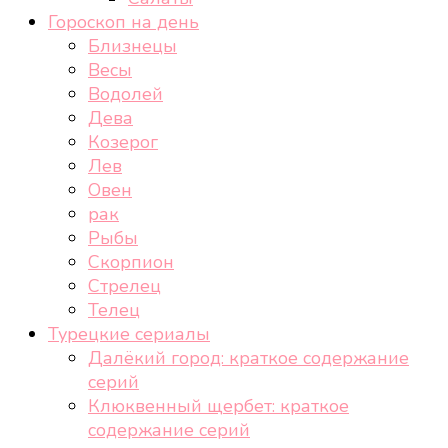
Гороскоп на день
Близнецы
Весы
Водолей
Дева
Козерог
Лев
Овен
рак
Рыбы
Скорпион
Стрелец
Телец
Турецкие сериалы
Далёкий город: краткое содержание
серий
Клюквенный щербет: краткое
содержание серий