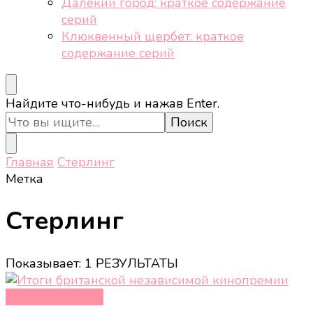
Далёкий город: краткое содержание
серий
Клюквенный щербет: краткое
содержание серий
Ищите
Найдите что-нибудь и нажав Enter.
что-
то?
Главная
Стерлинг
Метка
Стерлинг
Показывает: 1 РЕЗУЛЬТАТЫ
Кино и сериалы