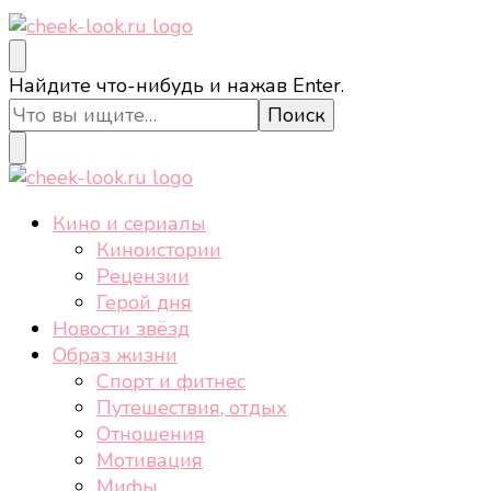
cheek-look.ru
Женский сайт о звездах и кино, а также трендах,
Ищите
Найдите что-нибудь и нажав Enter.
здоровом образе жизни, спорте, стиле, отдыхе и
что-
еде.
то?
cheek-look.ru
Женский сайт о звездах и кино, а также трендах,
Кино и сериалы
здоровом образе жизни, спорте, стиле, отдыхе и
Киноистории
еде.
Рецензии
Герой дня
Новости звёзд
Образ жизни
Спорт и фитнес
Путешествия, отдых
Отношения
Мотивация
Мифы