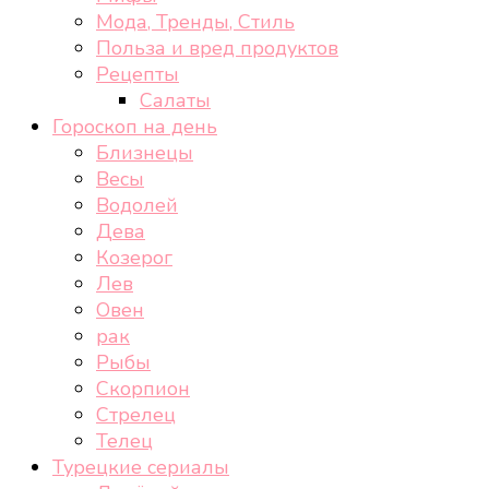
Мода, Тренды, Стиль
Польза и вред продуктов
Рецепты
Салаты
Гороскоп на день
Близнецы
Весы
Водолей
Дева
Козерог
Лев
Овен
рак
Рыбы
Скорпион
Стрелец
Телец
Турецкие сериалы