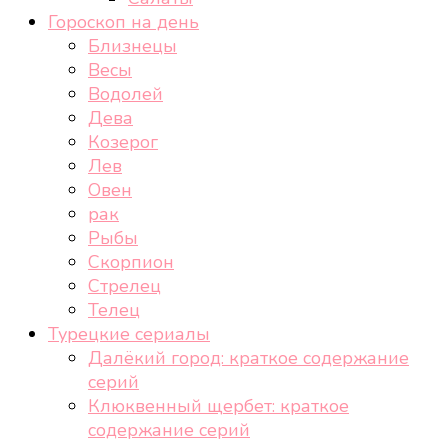
Гороскоп на день
Близнецы
Весы
Водолей
Дева
Козерог
Лев
Овен
рак
Рыбы
Скорпион
Стрелец
Телец
Турецкие сериалы
Далёкий город: краткое содержание
серий
Клюквенный щербет: краткое
содержание серий