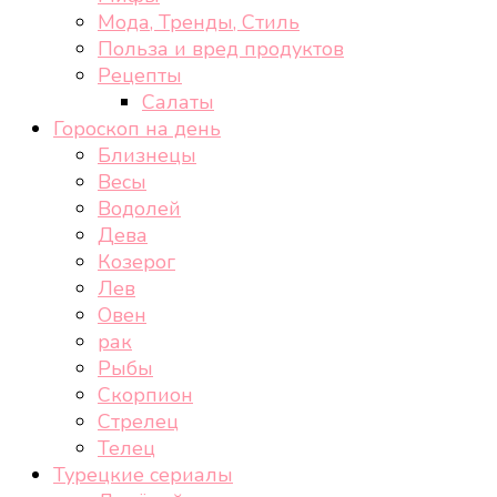
Мода, Тренды, Стиль
Польза и вред продуктов
Рецепты
Салаты
Гороскоп на день
Близнецы
Весы
Водолей
Дева
Козерог
Лев
Овен
рак
Рыбы
Скорпион
Стрелец
Телец
Турецкие сериалы