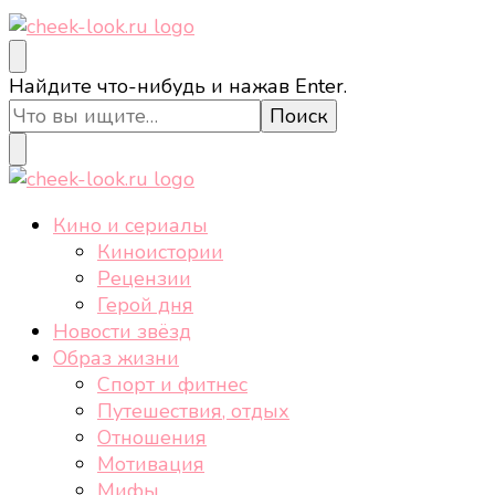
cheek-look.ru
Женский сайт о звездах и кино, а также трендах,
Ищите
Найдите что-нибудь и нажав Enter.
здоровом образе жизни, спорте, стиле, отдыхе и
что-
еде.
то?
cheek-look.ru
Женский сайт о звездах и кино, а также трендах,
Кино и сериалы
здоровом образе жизни, спорте, стиле, отдыхе и
Киноистории
еде.
Рецензии
Герой дня
Новости звёзд
Образ жизни
Спорт и фитнес
Путешествия, отдых
Отношения
Мотивация
Мифы