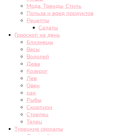
Мода, Тренды, Стиль
Польза и вред продуктов
Рецепты
Салаты
Гороскоп на день
Близнецы
Весы
Водолей
Дева
Козерог
Лев
Овен
рак
Рыбы
Скорпион
Стрелец
Телец
Турецкие сериалы