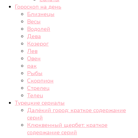
Гороскоп на день
Близнецы
Весы
Водолей
Дева
Козерог
Лев
Овен
рак
Рыбы
Скорпион
Стрелец
Телец
Турецкие сериалы
Далёкий город: краткое содержание
серий
Клюквенный щербет: краткое
содержание серий