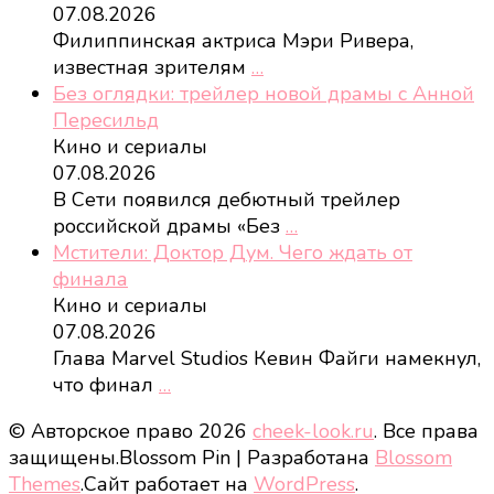
07.08.2026
Филиппинская актриса Мэри Ривера,
известная зрителям
…
Без оглядки: трейлер новой драмы с Анной
Пересильд
Кино и сериалы
07.08.2026
В Сети появился дебютный трейлер
российской драмы «Без
…
Мстители: Доктор Дум. Чего ждать от
финала
Кино и сериалы
07.08.2026
Глава Marvel Studios Кевин Файги намекнул,
что финал
…
© Авторское право 2026
cheek-look.ru
. Все права
защищены.
Blossom Pin | Разработана
Blossom
Themes
.Сайт работает на
WordPress
.