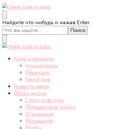
cheek-look.ru
Женский сайт о звездах и кино, а также трендах,
Ищите
Найдите что-нибудь и нажав Enter.
здоровом образе жизни, спорте, стиле, отдыхе и
что-
еде.
то?
cheek-look.ru
Женский сайт о звездах и кино, а также трендах,
Кино и сериалы
здоровом образе жизни, спорте, стиле, отдыхе и
Киноистории
еде.
Рецензии
Герой дня
Новости звёзд
Образ жизни
Спорт и фитнес
Путешествия, отдых
Отношения
Мотивация
Мифы