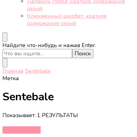
Далёкий город: краткое содержание
серий
Клюквенный щербет: краткое
содержание серий
Ищите
Найдите что-нибудь и нажав Enter.
что-
то?
Главная
Sentebale
Метка
Sentebale
Показывает: 1 РЕЗУЛЬТАТЫ
Новости звёзд