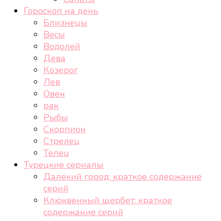
Гороскоп на день
Близнецы
Весы
Водолей
Дева
Козерог
Лев
Овен
рак
Рыбы
Скорпион
Стрелец
Телец
Турецкие сериалы
Далёкий город: краткое содержание
серий
Клюквенный щербет: краткое
содержание серий