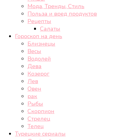
Мода, Тренды, Стиль
Польза и вред продуктов
Рецепты
Салаты
Гороскоп на день
Близнецы
Весы
Водолей
Дева
Козерог
Лев
Овен
рак
Рыбы
Скорпион
Стрелец
Телец
Турецкие сериалы