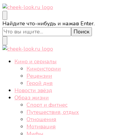
cheek-look.ru
Женский сайт о звездах и кино, а также трендах,
Ищите
Найдите что-нибудь и нажав Enter.
здоровом образе жизни, спорте, стиле, отдыхе и
что-
еде.
то?
cheek-look.ru
Женский сайт о звездах и кино, а также трендах,
Кино и сериалы
здоровом образе жизни, спорте, стиле, отдыхе и
Киноистории
еде.
Рецензии
Герой дня
Новости звёзд
Образ жизни
Спорт и фитнес
Путешествия, отдых
Отношения
Мотивация
Мифы