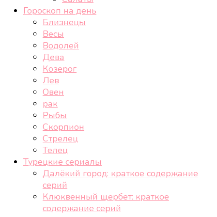
Гороскоп на день
Близнецы
Весы
Водолей
Дева
Козерог
Лев
Овен
рак
Рыбы
Скорпион
Стрелец
Телец
Турецкие сериалы
Далёкий город: краткое содержание
серий
Клюквенный щербет: краткое
содержание серий