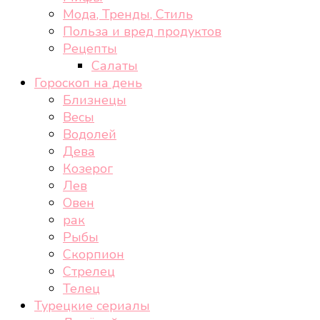
Мода, Тренды, Стиль
Польза и вред продуктов
Рецепты
Салаты
Гороскоп на день
Близнецы
Весы
Водолей
Дева
Козерог
Лев
Овен
рак
Рыбы
Скорпион
Стрелец
Телец
Турецкие сериалы