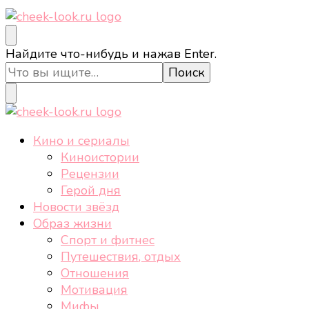
cheek-look.ru
Женский сайт о звездах и кино, а также трендах,
Ищите
Найдите что-нибудь и нажав Enter.
здоровом образе жизни, спорте, стиле, отдыхе и
что-
еде.
то?
cheek-look.ru
Женский сайт о звездах и кино, а также трендах,
Кино и сериалы
здоровом образе жизни, спорте, стиле, отдыхе и
Киноистории
еде.
Рецензии
Герой дня
Новости звёзд
Образ жизни
Спорт и фитнес
Путешествия, отдых
Отношения
Мотивация
Мифы