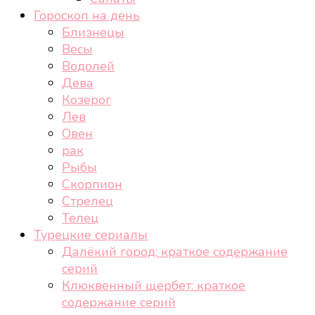
Гороскоп на день
Близнецы
Весы
Водолей
Дева
Козерог
Лев
Овен
рак
Рыбы
Скорпион
Стрелец
Телец
Турецкие сериалы
Далёкий город: краткое содержание
серий
Клюквенный щербет: краткое
содержание серий