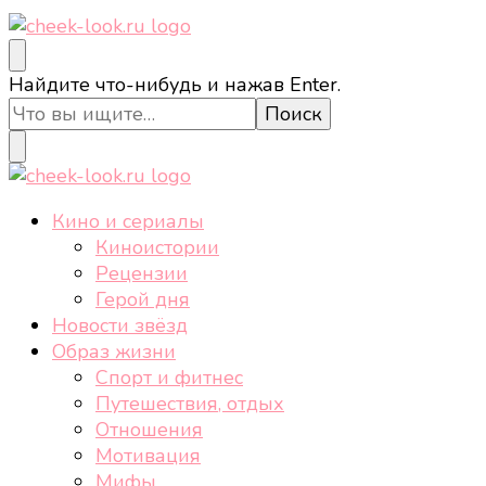
cheek-look.ru
Женский сайт о звездах и кино, а также трендах,
Ищите
Найдите что-нибудь и нажав Enter.
здоровом образе жизни, спорте, стиле, отдыхе и
что-
еде.
то?
cheek-look.ru
Женский сайт о звездах и кино, а также трендах,
Кино и сериалы
здоровом образе жизни, спорте, стиле, отдыхе и
Киноистории
еде.
Рецензии
Герой дня
Новости звёзд
Образ жизни
Спорт и фитнес
Путешествия, отдых
Отношения
Мотивация
Мифы