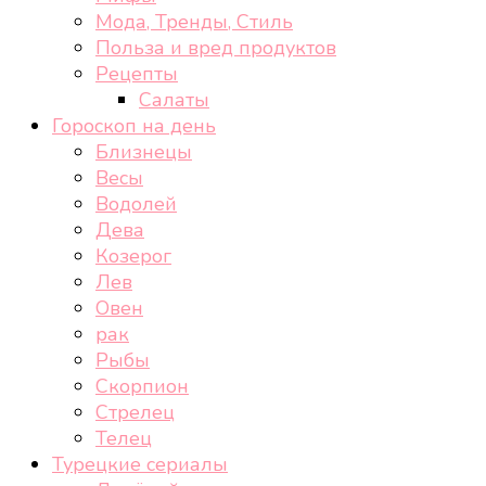
Мода, Тренды, Стиль
Польза и вред продуктов
Рецепты
Салаты
Гороскоп на день
Близнецы
Весы
Водолей
Дева
Козерог
Лев
Овен
рак
Рыбы
Скорпион
Стрелец
Телец
Турецкие сериалы