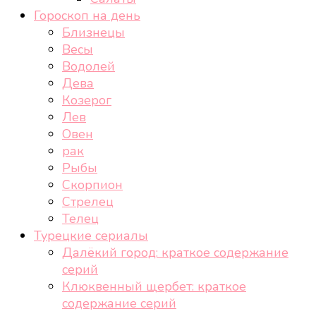
Гороскоп на день
Близнецы
Весы
Водолей
Дева
Козерог
Лев
Овен
рак
Рыбы
Скорпион
Стрелец
Телец
Турецкие сериалы
Далёкий город: краткое содержание
серий
Клюквенный щербет: краткое
содержание серий