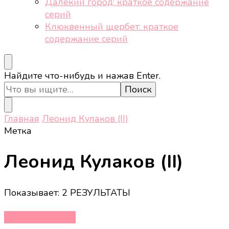
Далёкий город: краткое содержание
серий
Клюквенный щербет: краткое
содержание серий
Ищите
Найдите что-нибудь и нажав Enter.
что-
то?
Главная
Леонид Кулаков (II)
Метка
Леонид Кулаков (II)
Показывает: 2 РЕЗУЛЬТАТЫ
Кино и сериалы