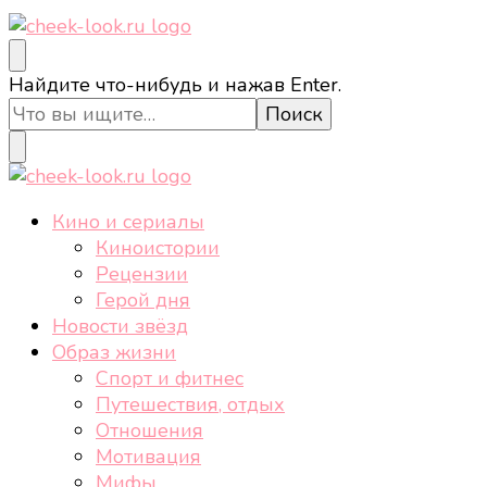
cheek-look.ru
Женский сайт о звездах и кино, а также трендах,
Ищите
Найдите что-нибудь и нажав Enter.
здоровом образе жизни, спорте, стиле, отдыхе и
что-
еде.
то?
cheek-look.ru
Женский сайт о звездах и кино, а также трендах,
Кино и сериалы
здоровом образе жизни, спорте, стиле, отдыхе и
Киноистории
еде.
Рецензии
Герой дня
Новости звёзд
Образ жизни
Спорт и фитнес
Путешествия, отдых
Отношения
Мотивация
Мифы