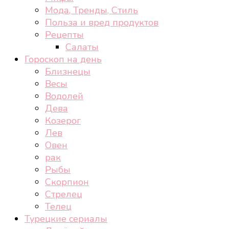
Мода, Тренды, Стиль
Польза и вред продуктов
Рецепты
Салаты
Гороскоп на день
Близнецы
Весы
Водолей
Дева
Козерог
Лев
Овен
рак
Рыбы
Скорпион
Стрелец
Телец
Турецкие сериалы