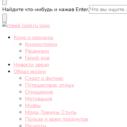
cheek-look.ru
Женский сайт о звездах и кино, а также трендах, 
Ищите
Найдите что-нибудь и нажав Enter.
что-
то?
cheek-look.ru
Женский сайт о звездах и кино, а также трендах, 
Кино и сериалы
Киноистории
Рецензии
Герой дня
Новости звёзд
Образ жизни
Спорт и фитнес
Путешествия, отдых
Отношения
Мотивация
Мифы
Мода, Тренды, Стиль
Польза и вред продуктов
Рецепты