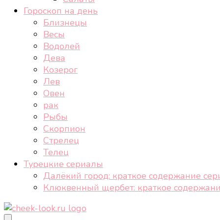
Гороскоп на день
Близнецы
Весы
Водолей
Дева
Козерог
Лев
Овен
рак
Рыбы
Скорпион
Стрелец
Телец
Турецкие сериалы
Далёкий город: краткое содержание сер
Клюквенный щербет: краткое содержани