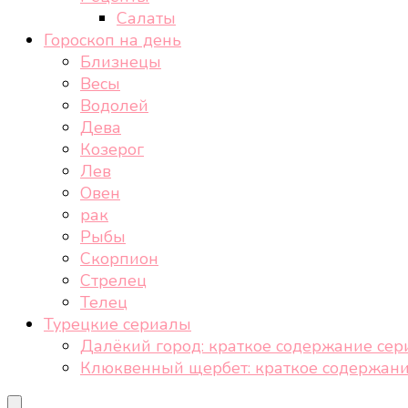
Салаты
Гороскоп на день
Близнецы
Весы
Водолей
Дева
Козерог
Лев
Овен
рак
Рыбы
Скорпион
Стрелец
Телец
Турецкие сериалы
Далёкий город: краткое содержание сер
Клюквенный щербет: краткое содержани