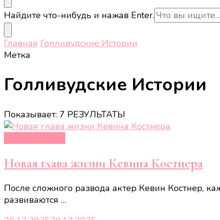
Ищите
Найдите что-нибудь и нажав Enter.
что-
то?
Главная
Голливудские Истории
Метка
Голливудские Истории
Показывает: 7 РЕЗУЛЬТАТЫ
Новости звёзд
Новая глава жизни Кевина Костнера
После сложного развода актер Кевин Костнер, ка
развиваются …