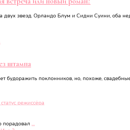
я встреча или новый роман?
а двух звезд. Орландо Блум и Сидни Суини, оба н
ез штампа
т будоражить поклонников, но, похоже, свадебные 
 статус режиссёра
то порадовал
…