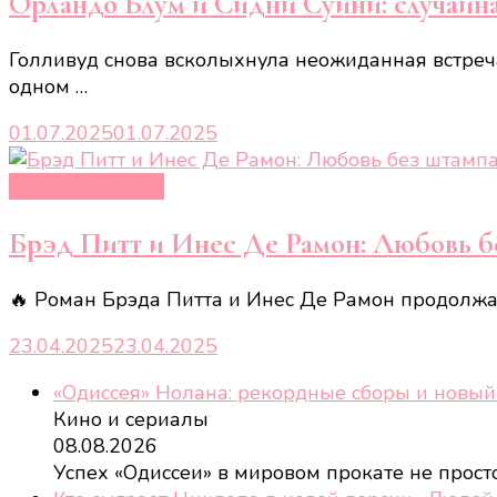
Орландо Блум и Сидни Суини: случайна
Голливуд снова всколыхнула неожиданная встреч
одном …
01.07.2025
01.07.2025
Кино и сериалы
Брэд Питт и Инес Де Рамон: Любовь б
🔥 Роман Брэда Питта и Инес Де Рамон продолжае
23.04.2025
23.04.2025
«Одиссея» Нолана: рекордные сборы и новый
Кино и сериалы
08.08.2026
Успех «Одиссеи» в мировом прокате не прос