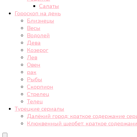
Салаты
Гороскоп на день
Близнецы
Весы
Водолей
Дева
Козерог
Лев
Овен
рак
Рыбы
Скорпион
Стрелец
Телец
Турецкие сериалы
Далёкий город: краткое содержание сер
Клюквенный щербет: краткое содержани