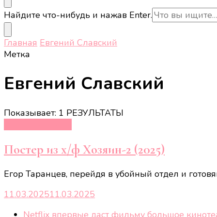
Ищите
Найдите что-нибудь и нажав Enter.
что-
то?
Главная
Евгений Славский
Метка
Евгений Славский
Показывает: 1 РЕЗУЛЬТАТЫ
Кино и сериалы
Постер из х/ф Хозяин-2 (2025)
Егор Таранцев, перейдя в убойный отдел и готовя
11.03.2025
11.03.2025
Netflix впервые даст фильму большое кинот