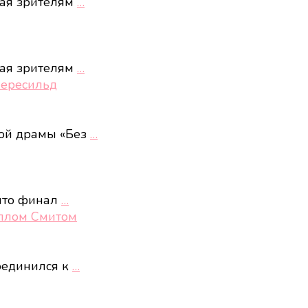
ная зрителям
…
ная зрителям
…
Пересильд
кой драмы «Без
…
 что финал
…
иллом Смитом
соединился к
…