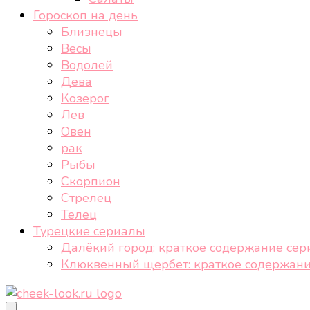
Гороскоп на день
Близнецы
Весы
Водолей
Дева
Козерог
Лев
Овен
рак
Рыбы
Скорпион
Стрелец
Телец
Турецкие сериалы
Далёкий город: краткое содержание сер
Клюквенный щербет: краткое содержани