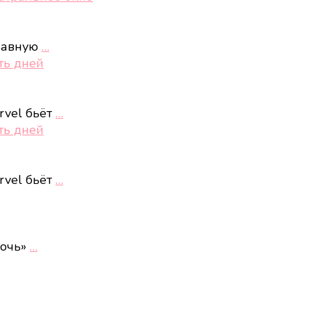
главную
…
ть дней
rvel бьёт
…
ть дней
rvel бьёт
…
ночь»
…