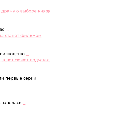
 драму о выборе князя
тво
…
ала станет фильмом
роизводство
…
, а вот сюжет подустал
ли первые серии
…
бзавелась
…