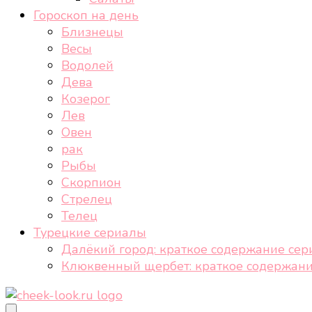
Гороскоп на день
Близнецы
Весы
Водолей
Дева
Козерог
Лев
Овен
рак
Рыбы
Скорпион
Стрелец
Телец
Турецкие сериалы
Далёкий город: краткое содержание сер
Клюквенный щербет: краткое содержани