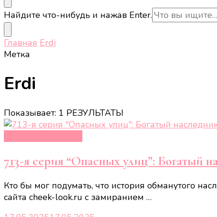
Ищите
Найдите что-нибудь и нажав Enter.
что-
то?
Главная
Erdi
Метка
Erdi
Показывает: 1 РЕЗУЛЬТАТЫ
Турецкие сериалы
713-я серия “Опасных улиц”: Богатый н
Кто бы мог подумать, что история обманутого н
сайта cheek-look.ru с замиранием …