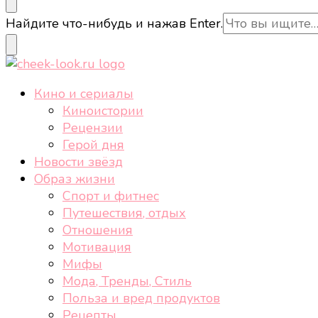
cheek-look.ru
Женский сайт о звездах и кино, а также трендах, 
Ищите
Найдите что-нибудь и нажав Enter.
что-
то?
cheek-look.ru
Женский сайт о звездах и кино, а также трендах, 
Кино и сериалы
Киноистории
Рецензии
Герой дня
Новости звёзд
Образ жизни
Спорт и фитнес
Путешествия, отдых
Отношения
Мотивация
Мифы
Мода, Тренды, Стиль
Польза и вред продуктов
Рецепты