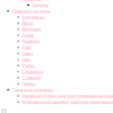
Салаты
Гороскоп на день
Близнецы
Весы
Водолей
Дева
Козерог
Лев
Овен
рак
Рыбы
Скорпион
Стрелец
Телец
Турецкие сериалы
Далёкий город: краткое содержание сер
Клюквенный щербет: краткое содержани