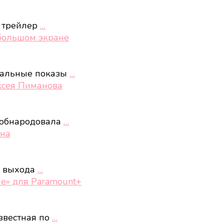
 трейлер
…
 большом экране
иальные показы
…
ксея Пиманова
 обнародовала
…
она
у выхода
…
е» для Paramount+
звестная по
…