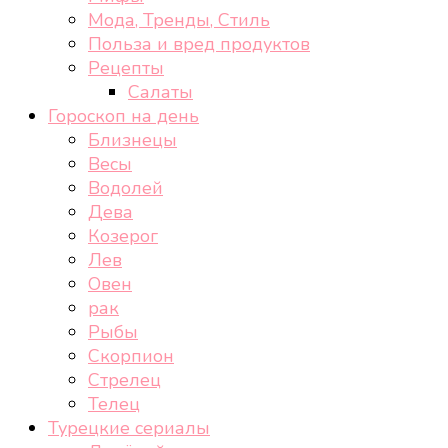
Мода, Тренды, Стиль
Польза и вред продуктов
Рецепты
Салаты
Гороскоп на день
Близнецы
Весы
Водолей
Дева
Козерог
Лев
Овен
рак
Рыбы
Скорпион
Стрелец
Телец
Турецкие сериалы