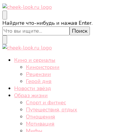
cheek-look.ru
Женский сайт о звездах и кино, а также трендах,
Ищите
Найдите что-нибудь и нажав Enter.
здоровом образе жизни, спорте, стиле, отдыхе и
что-
еде.
то?
cheek-look.ru
Женский сайт о звездах и кино, а также трендах,
Кино и сериалы
здоровом образе жизни, спорте, стиле, отдыхе и
Киноистории
еде.
Рецензии
Герой дня
Новости звёзд
Образ жизни
Спорт и фитнес
Путешествия, отдых
Отношения
Мотивация
Мифы