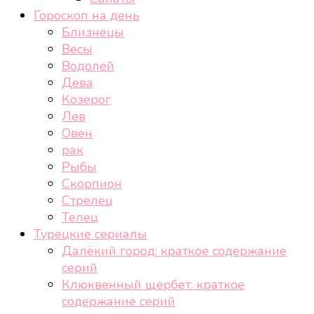
Гороскоп на день
Близнецы
Весы
Водолей
Дева
Козерог
Лев
Овен
рак
Рыбы
Скорпион
Стрелец
Телец
Турецкие сериалы
Далёкий город: краткое содержание
серий
Клюквенный щербет: краткое
содержание серий