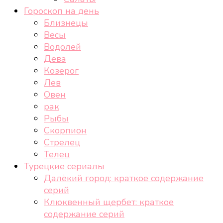
Гороскоп на день
Близнецы
Весы
Водолей
Дева
Козерог
Лев
Овен
рак
Рыбы
Скорпион
Стрелец
Телец
Турецкие сериалы
Далёкий город: краткое содержание
серий
Клюквенный щербет: краткое
содержание серий