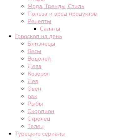
Мода, Тренды, Стиль
Польза и вред продуктов
Рецепты
Салаты
Гороскоп на день
Близнецы
Весы
Водолей
Дева
Козерог
Лев
Овен
рак
Рыбы
Скорпион
Стрелец
Телец
Турецкие сериалы