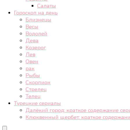
Салаты
Гороскоп на день
Близнецы
Весы
Водолей
Дева
Козерог
Лев
Овен
рак
Рыбы
Скорпион
Стрелец
Телец
Турецкие сериалы
Далёкий город: краткое содержание сер
Клюквенный щербет: краткое содержани