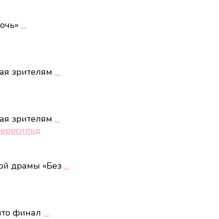
ночь»
…
ная зрителям
…
ная зрителям
…
Пересильд
кой драмы «Без
…
 что финал
…