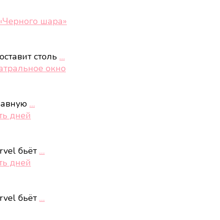
 «Черного шара»
оставит столь
…
еатральное окно
главную
…
ть дней
rvel бьёт
…
ть дней
rvel бьёт
…