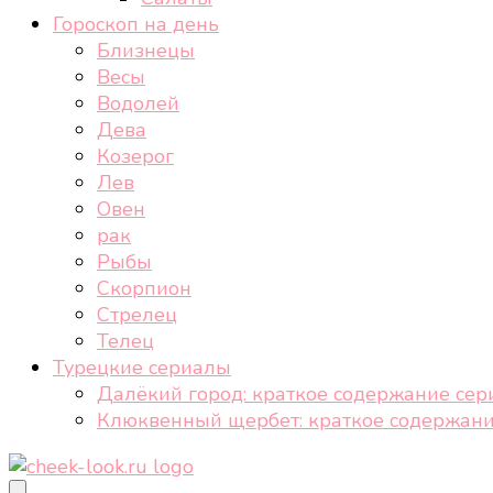
Гороскоп на день
Близнецы
Весы
Водолей
Дева
Козерог
Лев
Овен
рак
Рыбы
Скорпион
Стрелец
Телец
Турецкие сериалы
Далёкий город: краткое содержание сер
Клюквенный щербет: краткое содержани