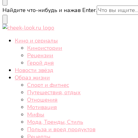
cheek-look.ru
Женский сайт о звездах и кино, а также трендах, 
Ищите
Найдите что-нибудь и нажав Enter.
что-
то?
cheek-look.ru
Женский сайт о звездах и кино, а также трендах, 
Кино и сериалы
Киноистории
Рецензии
Герой дня
Новости звёзд
Образ жизни
Спорт и фитнес
Путешествия, отдых
Отношения
Мотивация
Мифы
Мода, Тренды, Стиль
Польза и вред продуктов
Рецепты