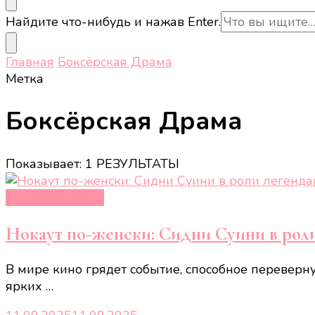
Ищите
Найдите что-нибудь и нажав Enter.
что-
то?
Главная
Боксёрская Драма
Метка
Боксёрская Драма
Показывает: 1 РЕЗУЛЬТАТЫ
Кино и сериалы
Нокаут по-женски: Сидни Суини в рол
В мире кино грядет событие, способное переверн
ярких …