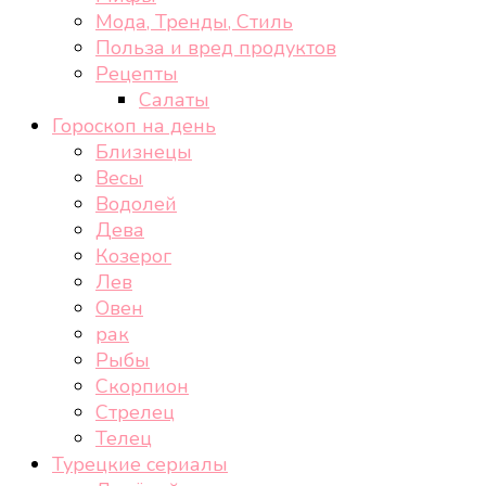
Мода, Тренды, Стиль
Польза и вред продуктов
Рецепты
Салаты
Гороскоп на день
Близнецы
Весы
Водолей
Дева
Козерог
Лев
Овен
рак
Рыбы
Скорпион
Стрелец
Телец
Турецкие сериалы