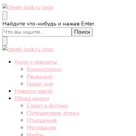
cheek-look.ru
Женский сайт о звездах и кино, а также трендах,
Ищите
Найдите что-нибудь и нажав Enter.
здоровом образе жизни, спорте, стиле, отдыхе и
что-
еде.
то?
cheek-look.ru
Женский сайт о звездах и кино, а также трендах,
Кино и сериалы
здоровом образе жизни, спорте, стиле, отдыхе и
Киноистории
еде.
Рецензии
Герой дня
Новости звёзд
Образ жизни
Спорт и фитнес
Путешествия, отдых
Отношения
Мотивация
Мифы