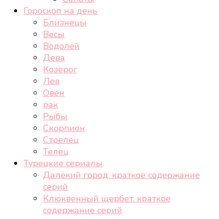
Гороскоп на день
Близнецы
Весы
Водолей
Дева
Козерог
Лев
Овен
рак
Рыбы
Скорпион
Стрелец
Телец
Турецкие сериалы
Далёкий город: краткое содержание
серий
Клюквенный щербет: краткое
содержание серий