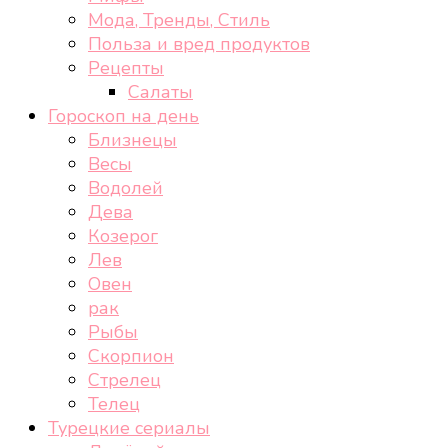
Мода, Тренды, Стиль
Польза и вред продуктов
Рецепты
Салаты
Гороскоп на день
Близнецы
Весы
Водолей
Дева
Козерог
Лев
Овен
рак
Рыбы
Скорпион
Стрелец
Телец
Турецкие сериалы