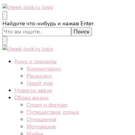
cheek-look.ru
Женский сайт о звездах и кино, а также трендах,
Ищите
Найдите что-нибудь и нажав Enter.
здоровом образе жизни, спорте, стиле, отдыхе и
что-
еде.
то?
cheek-look.ru
Женский сайт о звездах и кино, а также трендах,
Кино и сериалы
здоровом образе жизни, спорте, стиле, отдыхе и
Киноистории
еде.
Рецензии
Герой дня
Новости звёзд
Образ жизни
Спорт и фитнес
Путешествия, отдых
Отношения
Мотивация
Мифы