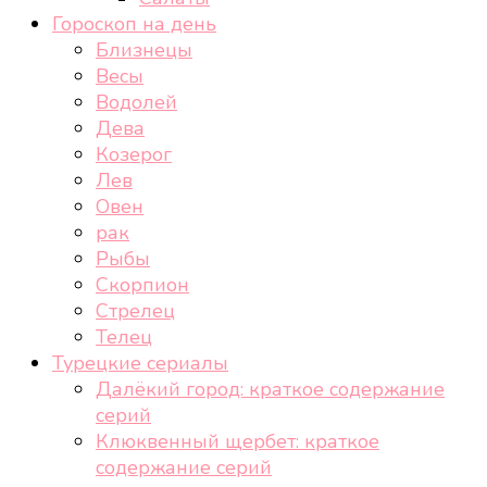
Гороскоп на день
Близнецы
Весы
Водолей
Дева
Козерог
Лев
Овен
рак
Рыбы
Скорпион
Стрелец
Телец
Турецкие сериалы
Далёкий город: краткое содержание
серий
Клюквенный щербет: краткое
содержание серий