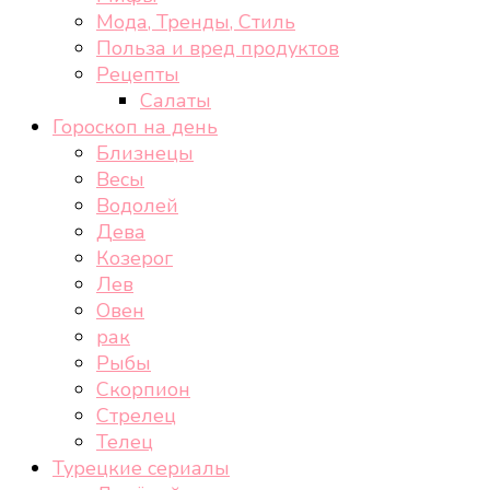
Мода, Тренды, Стиль
Польза и вред продуктов
Рецепты
Салаты
Гороскоп на день
Близнецы
Весы
Водолей
Дева
Козерог
Лев
Овен
рак
Рыбы
Скорпион
Стрелец
Телец
Турецкие сериалы