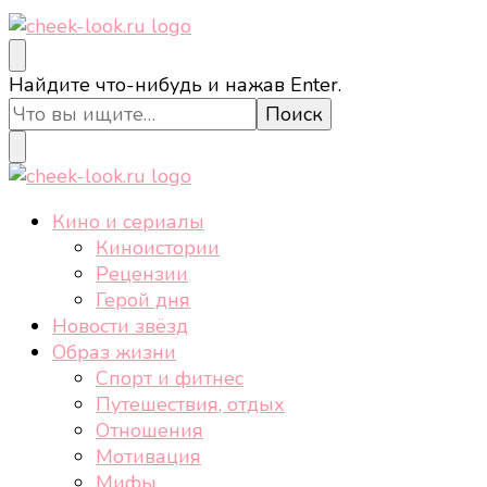
cheek-look.ru
Женский сайт о звездах и кино, а также трендах,
Ищите
Найдите что-нибудь и нажав Enter.
здоровом образе жизни, спорте, стиле, отдыхе и
что-
еде.
то?
cheek-look.ru
Женский сайт о звездах и кино, а также трендах,
Кино и сериалы
здоровом образе жизни, спорте, стиле, отдыхе и
Киноистории
еде.
Рецензии
Герой дня
Новости звёзд
Образ жизни
Спорт и фитнес
Путешествия, отдых
Отношения
Мотивация
Мифы