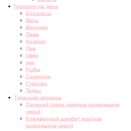
Гороскоп на день
Близнецы
Весы
Водолей
Дева
Козерог
Лев
Овен
рак
Рыбы
Скорпион
Стрелец
Телец
Турецкие сериалы
Далёкий город: краткое содержание
серий
Клюквенный щербет: краткое
содержание серий