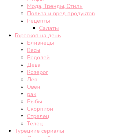
Мода, Тренды, Стиль
Польза и вред продуктов
Рецепты
Салаты
Гороскоп на день
Близнецы
Весы
Водолей
Дева
Козерог
Лев
Овен
рак
Рыбы
Скорпион
Стрелец
Телец
Турецкие сериалы