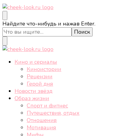
cheek-look.ru
Женский сайт о звездах и кино, а также трендах,
Ищите
Найдите что-нибудь и нажав Enter.
здоровом образе жизни, спорте, стиле, отдыхе и
что-
еде.
то?
cheek-look.ru
Женский сайт о звездах и кино, а также трендах,
Кино и сериалы
здоровом образе жизни, спорте, стиле, отдыхе и
Киноистории
еде.
Рецензии
Герой дня
Новости звёзд
Образ жизни
Спорт и фитнес
Путешествия, отдых
Отношения
Мотивация
Мифы