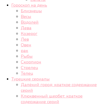
Гороскоп на день
Близнецы
Весы
Водолей
Дева
Козерог
Лев
Овен
рак
Рыбы
Скорпион
Стрелец
Телец
Турецкие сериалы
Далёкий город: краткое содержание
серий
Клюквенный щербет: краткое
содержание серий