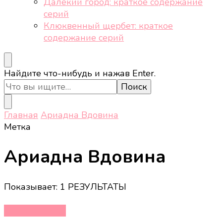
Далёкий город: краткое содержание
серий
Клюквенный щербет: краткое
содержание серий
Ищите
Найдите что-нибудь и нажав Enter.
что-
то?
Главная
Ариадна Вдовина
Метка
Ариадна Вдовина
Показывает: 1 РЕЗУЛЬТАТЫ
Новости звёзд