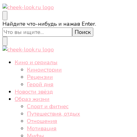
cheek-look.ru
Женский сайт о звездах и кино, а также трендах,
Ищите
Найдите что-нибудь и нажав Enter.
здоровом образе жизни, спорте, стиле, отдыхе и
что-
еде.
то?
cheek-look.ru
Женский сайт о звездах и кино, а также трендах,
Кино и сериалы
здоровом образе жизни, спорте, стиле, отдыхе и
Киноистории
еде.
Рецензии
Герой дня
Новости звёзд
Образ жизни
Спорт и фитнес
Путешествия, отдых
Отношения
Мотивация
Мифы