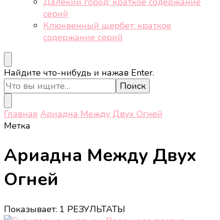
Далёкий город: краткое содержание
серий
Клюквенный щербет: краткое
содержание серий
Ищите
Найдите что-нибудь и нажав Enter.
что-
то?
Главная
Ариадна Между Двух Огней
Метка
Ариадна Между Двух
Огней
Показывает: 1 РЕЗУЛЬТАТЫ