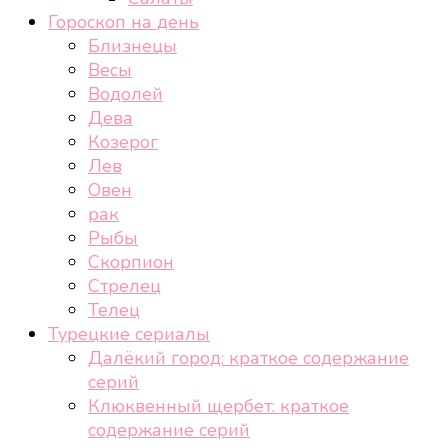
Гороскоп на день
Близнецы
Весы
Водолей
Дева
Козерог
Лев
Овен
рак
Рыбы
Скорпион
Стрелец
Телец
Турецкие сериалы
Далёкий город: краткое содержание
серий
Клюквенный щербет: краткое
содержание серий