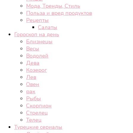
Мода, Тренды, Стиль
Польза и вред продуктов
Рецепты
Салаты
Гороскоп на день
Близнецы
Весы
Водолей
Дева
Козерог
Лев
Овен
рак
Рыбы
Скорпион
Стрелец
Телец
Турецкие сериалы