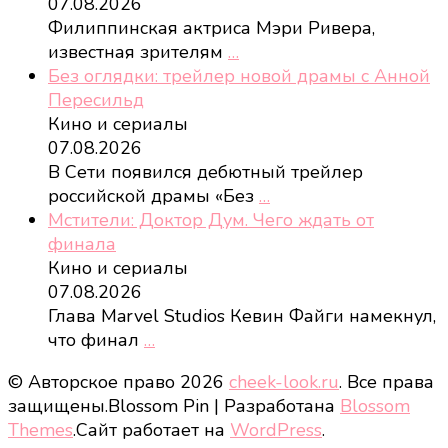
07.08.2026
Филиппинская актриса Мэри Ривера,
известная зрителям
…
Без оглядки: трейлер новой драмы с Анной
Пересильд
Кино и сериалы
07.08.2026
В Сети появился дебютный трейлер
российской драмы «Без
…
Мстители: Доктор Дум. Чего ждать от
финала
Кино и сериалы
07.08.2026
Глава Marvel Studios Кевин Файги намекнул,
что финал
…
© Авторское право 2026
cheek-look.ru
. Все права
защищены.
Blossom Pin | Разработана
Blossom
Themes
.Сайт работает на
WordPress
.