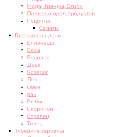
Мода, Тренды, Стиль
Польза и вред продуктов
Рецепты
Салаты
Гороскоп на день
Близнецы
Весы
Водолей
Дева
Козерог
Лев
Овен
рак
Рыбы
Скорпион
Стрелец
Телец
Турецкие сериалы