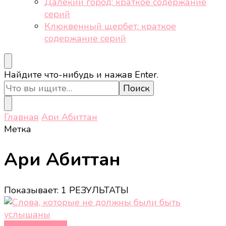
Далёкий город: краткое содержание
серий
Клюквенный щербет: краткое
содержание серий
Ищите
Найдите что-нибудь и нажав Enter.
что-
то?
Главная
Ари Абиттан
Метка
Ари Абиттан
Показывает: 1 РЕЗУЛЬТАТЫ