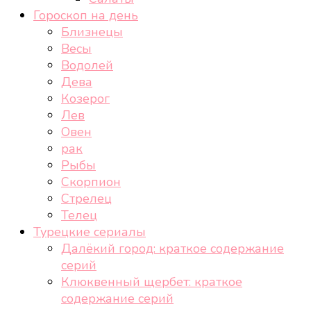
Гороскоп на день
Близнецы
Весы
Водолей
Дева
Козерог
Лев
Овен
рак
Рыбы
Скорпион
Стрелец
Телец
Турецкие сериалы
Далёкий город: краткое содержание
серий
Клюквенный щербет: краткое
содержание серий