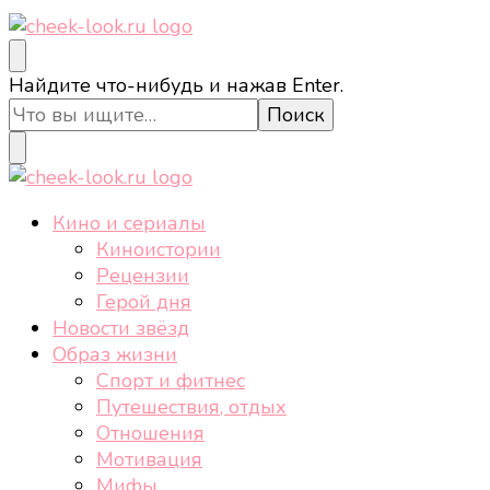
cheek-look.ru
Женский сайт о звездах и кино, а также трендах,
Ищите
Найдите что-нибудь и нажав Enter.
здоровом образе жизни, спорте, стиле, отдыхе и
что-
еде.
то?
cheek-look.ru
Женский сайт о звездах и кино, а также трендах,
Кино и сериалы
здоровом образе жизни, спорте, стиле, отдыхе и
Киноистории
еде.
Рецензии
Герой дня
Новости звёзд
Образ жизни
Спорт и фитнес
Путешествия, отдых
Отношения
Мотивация
Мифы