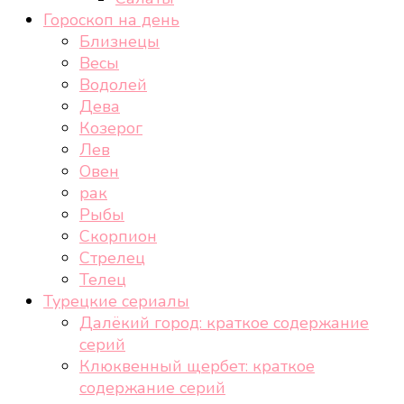
Гороскоп на день
Близнецы
Весы
Водолей
Дева
Козерог
Лев
Овен
рак
Рыбы
Скорпион
Стрелец
Телец
Турецкие сериалы
Далёкий город: краткое содержание
серий
Клюквенный щербет: краткое
содержание серий