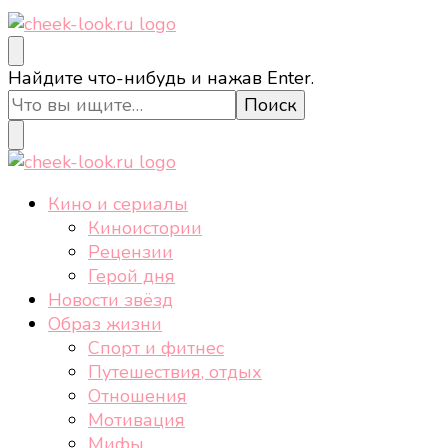
cheek-look.ru
Женский сайт о звездах и кино, а также трендах,
Ищите
Найдите что-нибудь и нажав Enter.
здоровом образе жизни, спорте, стиле, отдыхе и
что-
еде.
то?
cheek-look.ru
Женский сайт о звездах и кино, а также трендах,
Кино и сериалы
здоровом образе жизни, спорте, стиле, отдыхе и
Киноистории
еде.
Рецензии
Герой дня
Новости звёзд
Образ жизни
Спорт и фитнес
Путешествия, отдых
Отношения
Мотивация
Мифы