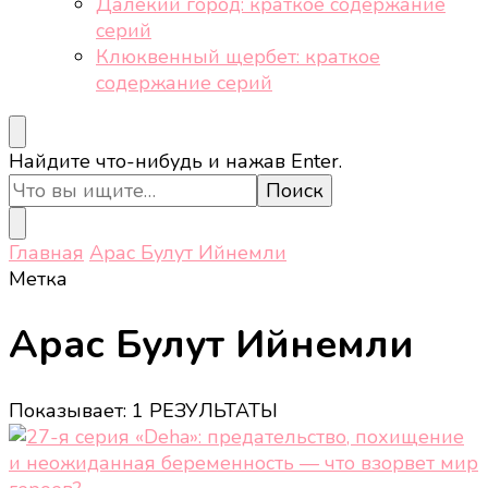
Далёкий город: краткое содержание
серий
Клюквенный щербет: краткое
содержание серий
Ищите
Найдите что-нибудь и нажав Enter.
что-
то?
Главная
Арас Булут Ийнемли
Метка
Арас Булут Ийнемли
Показывает: 1 РЕЗУЛЬТАТЫ