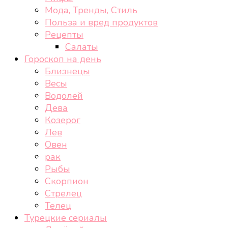
Мода, Тренды, Стиль
Польза и вред продуктов
Рецепты
Салаты
Гороскоп на день
Близнецы
Весы
Водолей
Дева
Козерог
Лев
Овен
рак
Рыбы
Скорпион
Стрелец
Телец
Турецкие сериалы