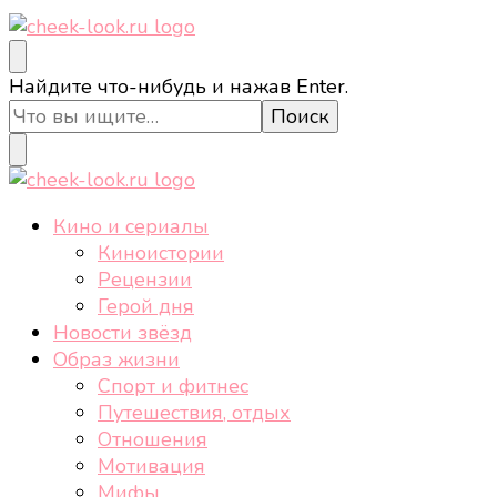
cheek-look.ru
Женский сайт о звездах и кино, а также трендах,
Ищите
Найдите что-нибудь и нажав Enter.
здоровом образе жизни, спорте, стиле, отдыхе и
что-
еде.
то?
cheek-look.ru
Женский сайт о звездах и кино, а также трендах,
Кино и сериалы
здоровом образе жизни, спорте, стиле, отдыхе и
Киноистории
еде.
Рецензии
Герой дня
Новости звёзд
Образ жизни
Спорт и фитнес
Путешествия, отдых
Отношения
Мотивация
Мифы