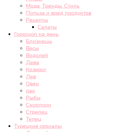
Мода, Тренды, Стиль
Польза и вред продуктов
Рецепты
Салаты
Гороскоп на день
Близнецы
Весы
Водолей
Дева
Козерог
Лев
Овен
рак
Рыбы
Скорпион
Стрелец
Телец
Турецкие сериалы