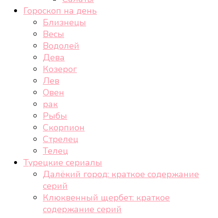
Гороскоп на день
Близнецы
Весы
Водолей
Дева
Козерог
Лев
Овен
рак
Рыбы
Скорпион
Стрелец
Телец
Турецкие сериалы
Далёкий город: краткое содержание
серий
Клюквенный щербет: краткое
содержание серий