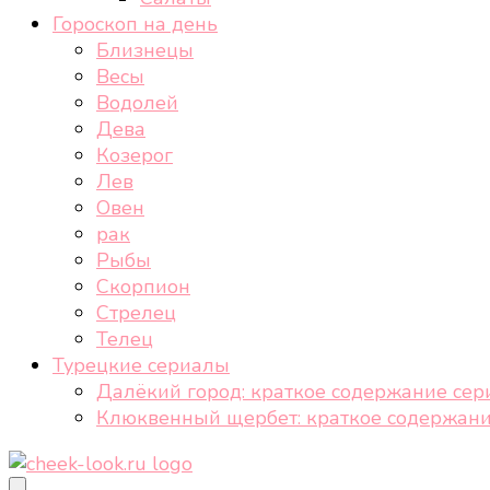
Гороскоп на день
Близнецы
Весы
Водолей
Дева
Козерог
Лев
Овен
рак
Рыбы
Скорпион
Стрелец
Телец
Турецкие сериалы
Далёкий город: краткое содержание сер
Клюквенный щербет: краткое содержани