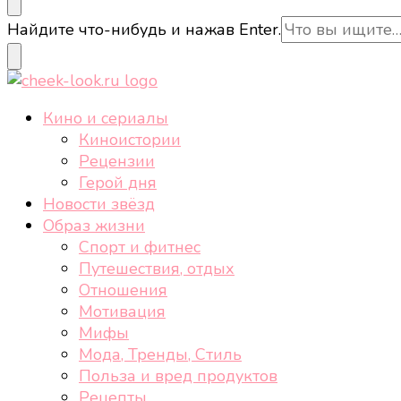
cheek-look.ru
Женский сайт о звездах и кино, а также трендах, 
Ищите
Найдите что-нибудь и нажав Enter.
что-
то?
cheek-look.ru
Женский сайт о звездах и кино, а также трендах, 
Кино и сериалы
Киноистории
Рецензии
Герой дня
Новости звёзд
Образ жизни
Спорт и фитнес
Путешествия, отдых
Отношения
Мотивация
Мифы
Мода, Тренды, Стиль
Польза и вред продуктов
Рецепты