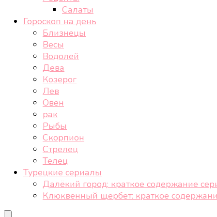
Салаты
Гороскоп на день
Близнецы
Весы
Водолей
Дева
Козерог
Лев
Овен
рак
Рыбы
Скорпион
Стрелец
Телец
Турецкие сериалы
Далёкий город: краткое содержание сер
Клюквенный щербет: краткое содержани