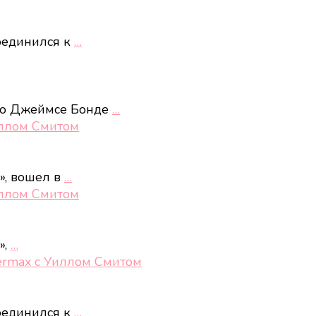
соединился к
…
 о Джеймсе Бонде
…
иллом Смитом
», вошел в
…
иллом Смитом
»,
…
ermax с Уиллом Смитом
соединился к
…