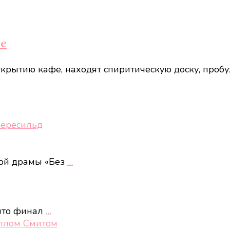
ие
открытию кафе, находят спиритическую доску, пр
Пересильд
кой драмы «Без
…
 что финал
…
иллом Смитом