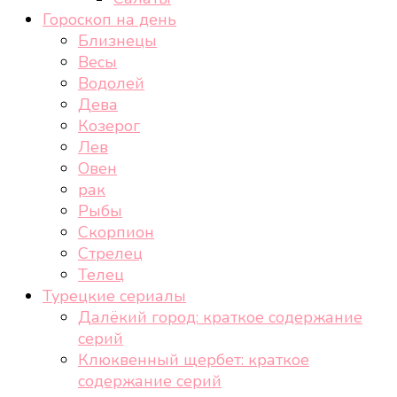
Гороскоп на день
Близнецы
Весы
Водолей
Дева
Козерог
Лев
Овен
рак
Рыбы
Скорпион
Стрелец
Телец
Турецкие сериалы
Далёкий город: краткое содержание
серий
Клюквенный щербет: краткое
содержание серий