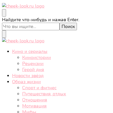
cheek-look.ru
Женский сайт о звездах и кино, а также трендах,
Ищите
Найдите что-нибудь и нажав Enter.
здоровом образе жизни, спорте, стиле, отдыхе и
что-
еде.
то?
cheek-look.ru
Женский сайт о звездах и кино, а также трендах,
Кино и сериалы
здоровом образе жизни, спорте, стиле, отдыхе и
Киноистории
еде.
Рецензии
Герой дня
Новости звёзд
Образ жизни
Спорт и фитнес
Путешествия, отдых
Отношения
Мотивация
Мифы