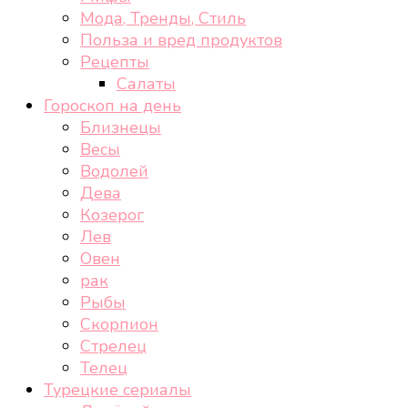
Мода, Тренды, Стиль
Польза и вред продуктов
Рецепты
Салаты
Гороскоп на день
Близнецы
Весы
Водолей
Дева
Козерог
Лев
Овен
рак
Рыбы
Скорпион
Стрелец
Телец
Турецкие сериалы