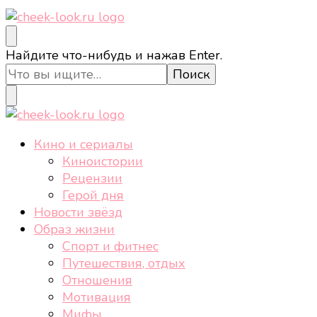
cheek-look.ru
Женский сайт о звездах и кино, а также трендах,
Ищите
Найдите что-нибудь и нажав Enter.
здоровом образе жизни, спорте, стиле, отдыхе и
что-
еде.
то?
cheek-look.ru
Женский сайт о звездах и кино, а также трендах,
Кино и сериалы
здоровом образе жизни, спорте, стиле, отдыхе и
Киноистории
еде.
Рецензии
Герой дня
Новости звёзд
Образ жизни
Спорт и фитнес
Путешествия, отдых
Отношения
Мотивация
Мифы