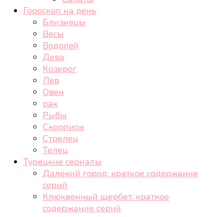
Гороскоп на день
Близнецы
Весы
Водолей
Дева
Козерог
Лев
Овен
рак
Рыбы
Скорпион
Стрелец
Телец
Турецкие сериалы
Далёкий город: краткое содержание
серий
Клюквенный щербет: краткое
содержание серий