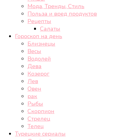
Мода, Тренды, Стиль
Польза и вред продуктов
Рецепты
Салаты
Гороскоп на день
Близнецы
Весы
Водолей
Дева
Козерог
Лев
Овен
рак
Рыбы
Скорпион
Стрелец
Телец
Турецкие сериалы