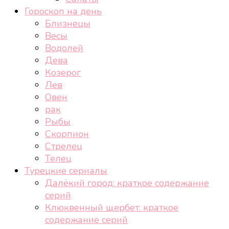
Гороскоп на день
Близнецы
Весы
Водолей
Дева
Козерог
Лев
Овен
рак
Рыбы
Скорпион
Стрелец
Телец
Турецкие сериалы
Далёкий город: краткое содержание
серий
Клюквенный щербет: краткое
содержание серий