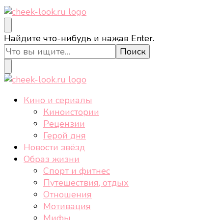
cheek-look.ru
Женский сайт о звездах и кино, а также трендах,
Ищите
Найдите что-нибудь и нажав Enter.
здоровом образе жизни, спорте, стиле, отдыхе и
что-
еде.
то?
cheek-look.ru
Женский сайт о звездах и кино, а также трендах,
Кино и сериалы
здоровом образе жизни, спорте, стиле, отдыхе и
Киноистории
еде.
Рецензии
Герой дня
Новости звёзд
Образ жизни
Спорт и фитнес
Путешествия, отдых
Отношения
Мотивация
Мифы