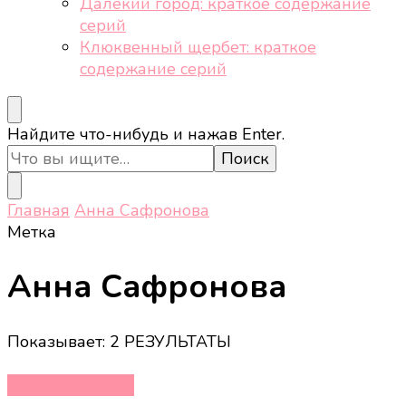
Далёкий город: краткое содержание
серий
Клюквенный щербет: краткое
содержание серий
Ищите
Найдите что-нибудь и нажав Enter.
что-
то?
Главная
Анна Сафронова
Метка
Анна Сафронова
Показывает: 2 РЕЗУЛЬТАТЫ
Кино и сериалы