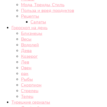
Мода, Тренды, Стиль
Польза и вред продуктов
Рецепты
Салаты
Гороскоп на день
Близнецы
Весы
Водолей
Дева
Козерог
Лев
Овен
рак
Рыбы
Скорпион
Стрелец
Телец
Турецкие сериалы