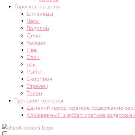
Гороскоп на день
Близнецы
Весы
Водолей
Дева
Козерог
Лев
Овен
рак
Рыбы
Скорпион
Стрелец
Телец
Турецкие сериалы
Далёкий город: краткое содержание сер
Клюквенный щербет: краткое содержани