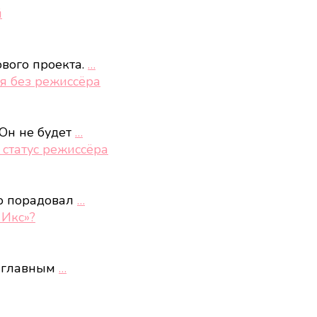
й
вого проекта.
…
я без режиссёра
 Он не будет
…
 статус режиссёра
то порадовал
…
 Икс»?
 с главным
…