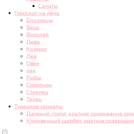
Салаты
Гороскоп на день
Близнецы
Весы
Водолей
Дева
Козерог
Лев
Овен
рак
Рыбы
Скорпион
Стрелец
Телец
Турецкие сериалы
Далёкий город: краткое содержание сер
Клюквенный щербет: краткое содержани