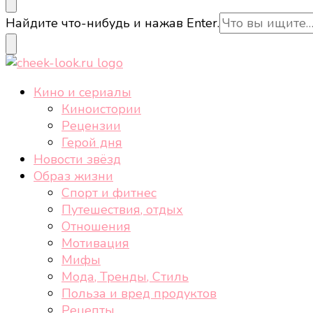
cheek-look.ru
Женский сайт о звездах и кино, а также трендах, 
Ищите
Найдите что-нибудь и нажав Enter.
что-
то?
cheek-look.ru
Женский сайт о звездах и кино, а также трендах, 
Кино и сериалы
Киноистории
Рецензии
Герой дня
Новости звёзд
Образ жизни
Спорт и фитнес
Путешествия, отдых
Отношения
Мотивация
Мифы
Мода, Тренды, Стиль
Польза и вред продуктов
Рецепты