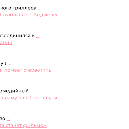
ского триллера
…
«Я люблю Лос-Анджелес»
исоединился к
…
тании
ry и
…
ая ломает стереотипы
 Комедийный
…
 драму о выборе князя
тво
…
ала станет фильмом