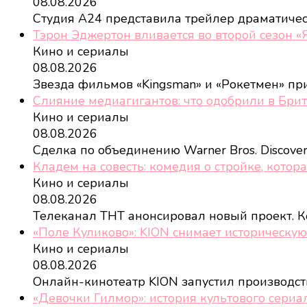
08.08.2026
Студия A24 представила трейлер драматиче
Тэрон Эджертон вливается во второй сезон 
Кино и сериалы
08.08.2026
Звезда фильмов «Kingsman» и «Рокетмен» пр
Слияние медиагигантов: что одобрили в Бри
Кино и сериалы
08.08.2026
Сделка по объединению Warner Bros. Discove
Кладем на совесть: комедия о стройке, котор
Кино и сериалы
08.08.2026
Телеканал ТНТ анонсировал новый проект.
«Поле Куликово»: KION снимает историческую
Кино и сериалы
08.08.2026
Онлайн-кинотеатр KION запустил производс
«Девочки Гилмор»: история культового сери