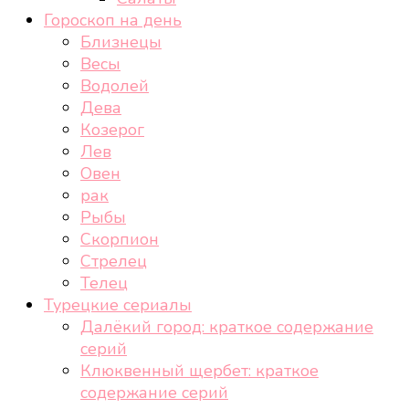
Гороскоп на день
Близнецы
Весы
Водолей
Дева
Козерог
Лев
Овен
рак
Рыбы
Скорпион
Стрелец
Телец
Турецкие сериалы
Далёкий город: краткое содержание
серий
Клюквенный щербет: краткое
содержание серий