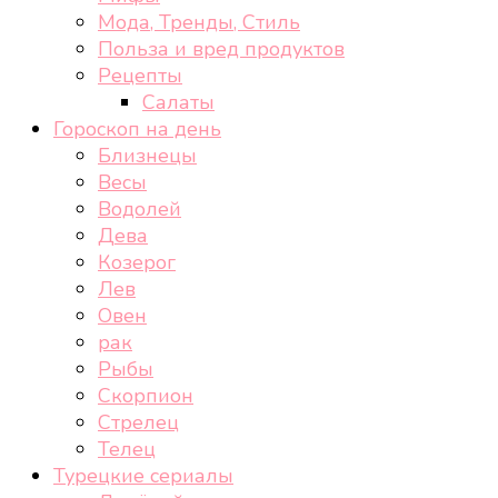
Мода, Тренды, Стиль
Польза и вред продуктов
Рецепты
Салаты
Гороскоп на день
Близнецы
Весы
Водолей
Дева
Козерог
Лев
Овен
рак
Рыбы
Скорпион
Стрелец
Телец
Турецкие сериалы