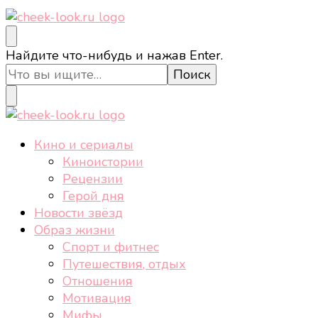
cheek-look.ru
Женский сайт о звездах и кино, а также трендах,
Ищите
Найдите что-нибудь и нажав Enter.
здоровом образе жизни, спорте, стиле, отдыхе и
что-
еде.
то?
cheek-look.ru
Женский сайт о звездах и кино, а также трендах,
Кино и сериалы
здоровом образе жизни, спорте, стиле, отдыхе и
Киноистории
еде.
Рецензии
Герой дня
Новости звёзд
Образ жизни
Спорт и фитнес
Путешествия, отдых
Отношения
Мотивация
Мифы