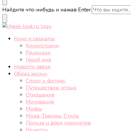
cheek-look.ru
Женский сайт о звездах и кино, а также трендах, 
Ищите
Найдите что-нибудь и нажав Enter.
что-
то?
cheek-look.ru
Женский сайт о звездах и кино, а также трендах, 
Кино и сериалы
Киноистории
Рецензии
Герой дня
Новости звёзд
Образ жизни
Спорт и фитнес
Путешествия, отдых
Отношения
Мотивация
Мифы
Мода, Тренды, Стиль
Польза и вред продуктов
Рецепты