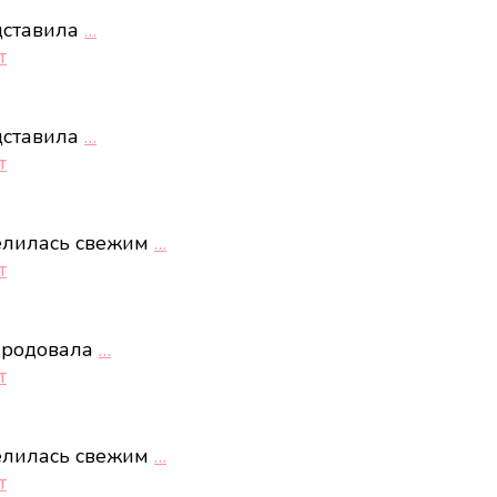
дставила
…
т
дставила
…
т
елилась свежим
…
т
ародовала
…
т
елилась свежим
…
т