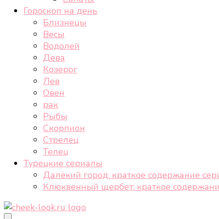
Гороскоп на день
Близнецы
Весы
Водолей
Дева
Козерог
Лев
Овен
рак
Рыбы
Скорпион
Стрелец
Телец
Турецкие сериалы
Далёкий город: краткое содержание сер
Клюквенный щербет: краткое содержани