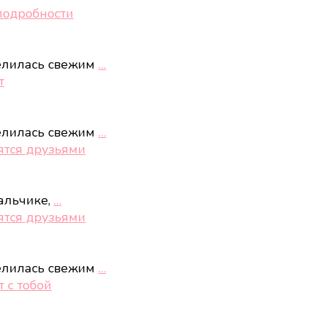
подробности
елилась свежим
…
т
елилась свежим
…
ятся друзьями
альчике,
…
ятся друзьями
елилась свежим
…
 с тобой