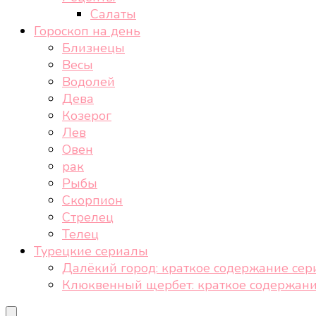
Салаты
Гороскоп на день
Близнецы
Весы
Водолей
Дева
Козерог
Лев
Овен
рак
Рыбы
Скорпион
Стрелец
Телец
Турецкие сериалы
Далёкий город: краткое содержание сер
Клюквенный щербет: краткое содержани