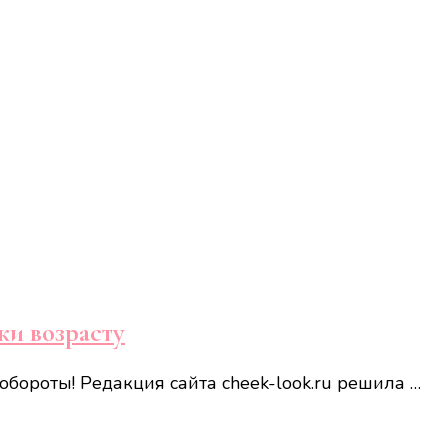
ки возрасту
бороты! Редакция сайта cheek-look.ru решила …