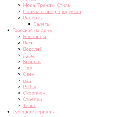
Мода, Тренды, Стиль
Польза и вред продуктов
Рецепты
Салаты
Гороскоп на день
Близнецы
Весы
Водолей
Дева
Козерог
Лев
Овен
рак
Рыбы
Скорпион
Стрелец
Телец
Турецкие сериалы