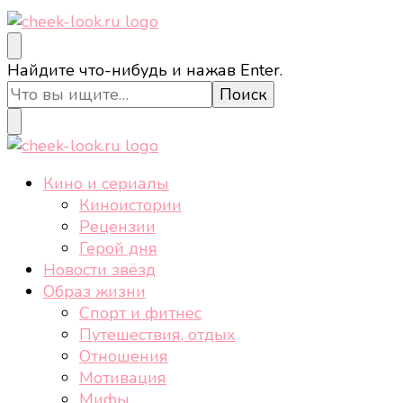
cheek-look.ru
Женский сайт о звездах и кино, а также трендах,
Ищите
Найдите что-нибудь и нажав Enter.
здоровом образе жизни, спорте, стиле, отдыхе и
что-
еде.
то?
cheek-look.ru
Женский сайт о звездах и кино, а также трендах,
Кино и сериалы
здоровом образе жизни, спорте, стиле, отдыхе и
Киноистории
еде.
Рецензии
Герой дня
Новости звёзд
Образ жизни
Спорт и фитнес
Путешествия, отдых
Отношения
Мотивация
Мифы