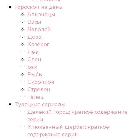
Гороскоп на день
Близнецы
Весы
Водолей
Дева
Козерог
Лев
Овен
рак
Рыбы
Скорпион
Стрелец
Телец
Турецкие сериалы
Далёкий город: краткое содержание
серий
Клюквенный щербет: краткое
содержание серий