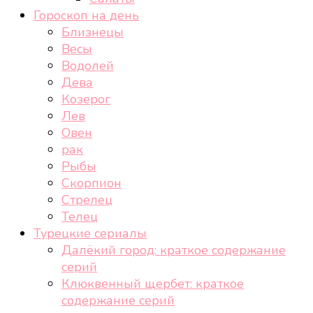
Гороскоп на день
Близнецы
Весы
Водолей
Дева
Козерог
Лев
Овен
рак
Рыбы
Скорпион
Стрелец
Телец
Турецкие сериалы
Далёкий город: краткое содержание
серий
Клюквенный щербет: краткое
содержание серий