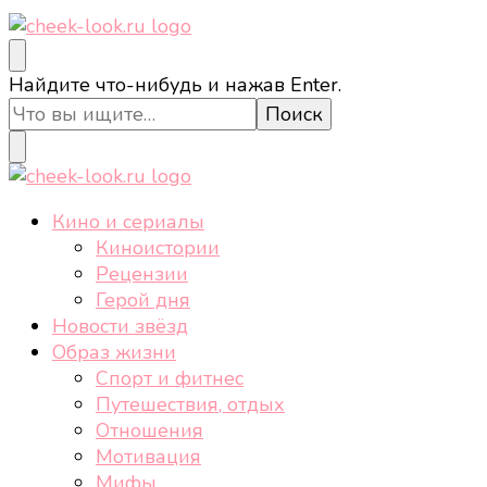
cheek-look.ru
Женский сайт о звездах и кино, а также трендах,
Ищите
Найдите что-нибудь и нажав Enter.
здоровом образе жизни, спорте, стиле, отдыхе и
что-
еде.
то?
cheek-look.ru
Женский сайт о звездах и кино, а также трендах,
Кино и сериалы
здоровом образе жизни, спорте, стиле, отдыхе и
Киноистории
еде.
Рецензии
Герой дня
Новости звёзд
Образ жизни
Спорт и фитнес
Путешествия, отдых
Отношения
Мотивация
Мифы