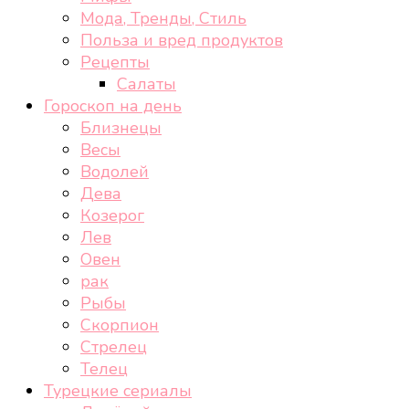
Мода, Тренды, Стиль
Польза и вред продуктов
Рецепты
Салаты
Гороскоп на день
Близнецы
Весы
Водолей
Дева
Козерог
Лев
Овен
рак
Рыбы
Скорпион
Стрелец
Телец
Турецкие сериалы