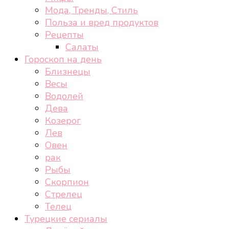
Мода, Тренды, Стиль
Польза и вред продуктов
Рецепты
Салаты
Гороскоп на день
Близнецы
Весы
Водолей
Дева
Козерог
Лев
Овен
рак
Рыбы
Скорпион
Стрелец
Телец
Турецкие сериалы