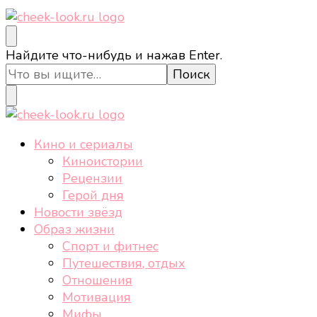
cheek-look.ru
Женский сайт о звездах и кино, а также трендах,
Ищите
Найдите что-нибудь и нажав Enter.
здоровом образе жизни, спорте, стиле, отдыхе и
что-
еде.
то?
cheek-look.ru
Женский сайт о звездах и кино, а также трендах,
Кино и сериалы
здоровом образе жизни, спорте, стиле, отдыхе и
Киноистории
еде.
Рецензии
Герой дня
Новости звёзд
Образ жизни
Спорт и фитнес
Путешествия, отдых
Отношения
Мотивация
Мифы