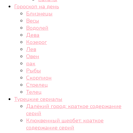
Гороскоп на день
Близнецы
Весы
Водолей
Дева
Козерог
Лев
Овен
рак
Рыбы
Скорпион
Стрелец
Телец
Турецкие сериалы
Далёкий город: краткое содержание
серий
Клюквенный щербет: краткое
содержание серий