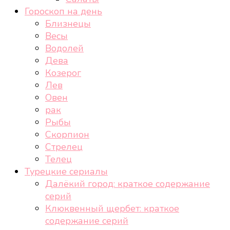
Гороскоп на день
Близнецы
Весы
Водолей
Дева
Козерог
Лев
Овен
рак
Рыбы
Скорпион
Стрелец
Телец
Турецкие сериалы
Далёкий город: краткое содержание
серий
Клюквенный щербет: краткое
содержание серий