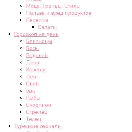
Мода, Тренды, Стиль
Польза и вред продуктов
Рецепты
Салаты
Гороскоп на день
Близнецы
Весы
Водолей
Дева
Козерог
Лев
Овен
рак
Рыбы
Скорпион
Стрелец
Телец
Турецкие сериалы