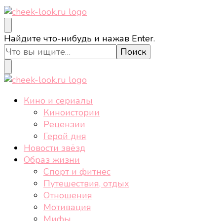
cheek-look.ru
Женский сайт о звездах и кино, а также трендах,
Ищите
Найдите что-нибудь и нажав Enter.
здоровом образе жизни, спорте, стиле, отдыхе и
что-
еде.
то?
cheek-look.ru
Женский сайт о звездах и кино, а также трендах,
Кино и сериалы
здоровом образе жизни, спорте, стиле, отдыхе и
Киноистории
еде.
Рецензии
Герой дня
Новости звёзд
Образ жизни
Спорт и фитнес
Путешествия, отдых
Отношения
Мотивация
Мифы